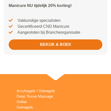
Manicure NU tijdelijk 20% korting!
Vakkundige specialisten
Gecertificeerd CND Manicure
Aangesloten bij Brancheorganisatie
BEKIJK & BOEK
Acrylnagels / Gelnagels
Deep Tissue Massage
Gellak
Gelnagels