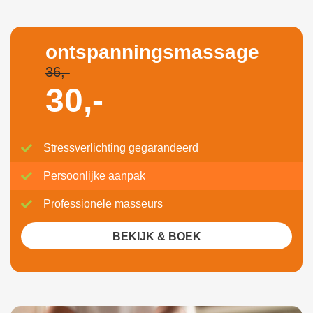
ontspanningsmassage
36,-
30,-
Stressverlichting gegarandeerd
Persoonlijke aanpak
Professionele masseurs
BEKIJK & BOEK