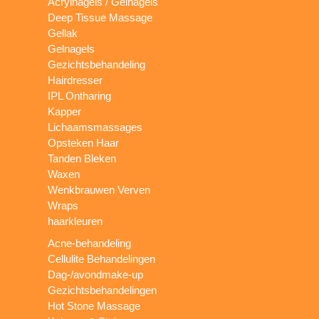
Acrylnagels / Gelnagels
Deep Tissue Massage
Gellak
Gelnagels
Gezichtsbehandeling
Hairdresser
IPL Ontharing
Kapper
Lichaamsmassages
Opsteken Haar
Tanden Bleken
Waxen
Wenkbrauwen Verven
Wraps
haarkleuren
Acne-behandeling
Cellulite Behandelingen
Dag-/avondmake-up
Gezichtsbehandelingen
Hot Stone Massage