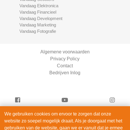
Vandaag Elektronica
Vandaag Financieel
Vandaag Development
Vandaag Marketing
Vandaag Fotografie
Algemene voorwaarden
Privacy Policy
Contact
Bedrijven Inlog
We gebruiken cookies om ervoor te zorgen dat onze
Vandaag Beauty is onderdeel van
website zo soepel mogelijk draait. Als je doorgaat met het
ServiceRight B.V. | KVK 90914872
gebruiken van de website, gaan we er vanuit dat je ermee