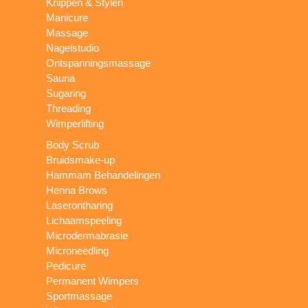
Knippen & Stylen
Manicure
Massage
Nagelstudio
Ontspanningsmassage
Sauna
Sugaring
Threading
Wimperlifting
Body Scrub
Bruidsmake-up
Hammam Behandelingen
Henna Brows
Laserontharing
Lichaamspeeling
Microdermabrasie
Microneedling
Pedicure
Permanent Wimpers
Sportmassage