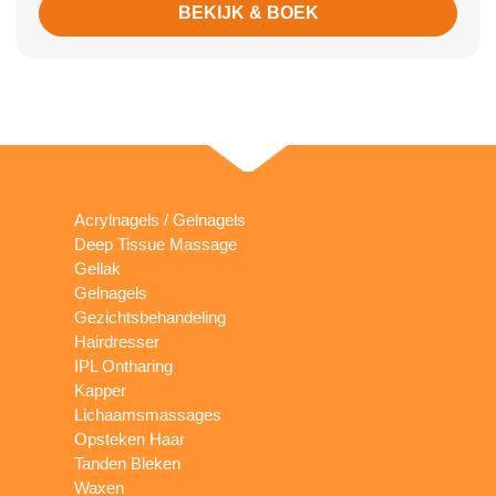
BEKIJK & BOEK
Acrylnagels / Gelnagels
Deep Tissue Massage
Gellak
Gelnagels
Gezichtsbehandeling
Hairdresser
IPL Ontharing
Kapper
Lichaamsmassages
Opsteken Haar
Tanden Bleken
Waxen