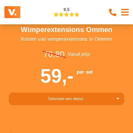
9.5
Wimperextensions Ommen
Kosten van wimperextensions in Ommen
70,80
Vanaf prijs
59,-
per set
Selecteer een dienst