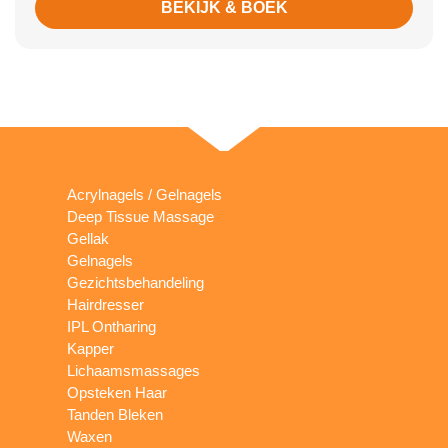
BEKIJK & BOEK
Acrylnagels / Gelnagels
Deep Tissue Massage
Gellak
Gelnagels
Gezichtsbehandeling
Hairdresser
IPL Ontharing
Kapper
Lichaamsmassages
Opsteken Haar
Tanden Bleken
Waxen