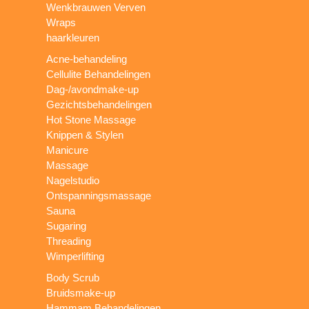
Wenkbrauwen Verven
Wraps
haarkleuren
Acne-behandeling
Cellulite Behandelingen
Dag-/avondmake-up
Gezichtsbehandelingen
Hot Stone Massage
Knippen & Stylen
Manicure
Massage
Nagelstudio
Ontspanningsmassage
Sauna
Sugaring
Threading
Wimperlifting
Body Scrub
Bruidsmake-up
Hammam Behandelingen