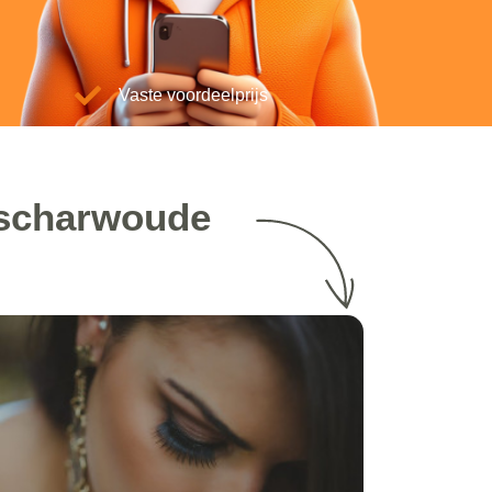
Vaste voordeelprijs
 scharwoude