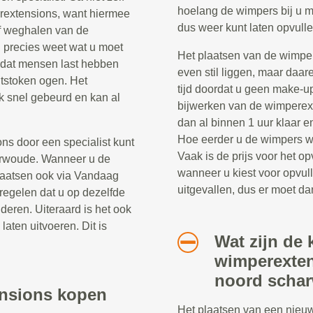
hoelang de wimpers bij u m
rextensions, want hiermee
dus weer kunt laten opvulle
f weghalen van de
 precies weet wat u moet
Het plaatsen van de wimper
 dat mensen last hebben
even stil liggen, maar daar
ntstoken ogen. Het
tijd doordat u geen make-u
k snel gebeurd en kan al
bijwerken van de wimperext
dan al binnen 1 uur klaar 
Hoe eerder u de wimpers wee
ns door een specialist kunt
Vaak is de prijs voor het 
arwoude. Wanneer u de
wanneer u kiest voor opvul
laatsen ook via Vandaag
uitgevallen, dus er moet d
regelen dat u op dezelfde
jderen. Uiteraard is het ook
laten uitvoeren. Dit is
Wat zijn de 
wimperexten
noord scha
ensions kopen
Het plaatsen van een nieu