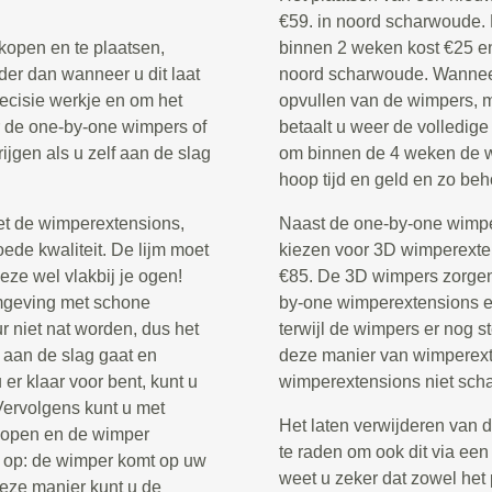
€59. in noord scharwoude.
kopen en te plaatsen,
binnen 2 weken kost €25 en
der dan wanneer u dit laat
noord scharwoude. Wanneer
recisie werkje en om het
opvullen van de wimpers, 
or de one-by-one wimpers of
betaalt u weer de volledige
rijgen als u zelf aan de slag
om binnen de 4 weken de wi
hoop tijd en geld en zo beh
et de wimperextensions,
Naast de one-by-one wimper
ede kwaliteit. De lijm moet
kiezen voor 3D wimperextens
eze wel vlakbij je ogen!
€85. De 3D wimpers zorgen 
omgeving met schone
by-one wimperextensions en
 niet nat worden, dus het
terwijl de wimpers er nog st
 aan de slag gaat en
deze manier van wimperexte
er klaar voor bent, kunt u
wimperextensions niet scha
 Vervolgens kunt u met
Het laten verwijderen van 
 dopen en de wimper
te raden om ook dit via een
 op: de wimper komt op uw
weet u zeker dat zowel het 
deze manier kunt u de