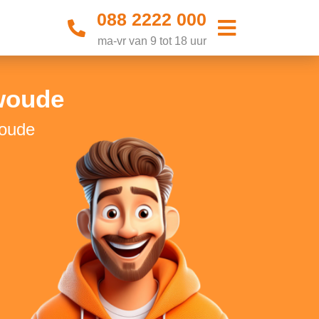
088 2222 000
ma-vr van 9 tot 18 uur
woude
woude