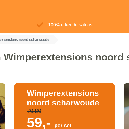
100% erkende salons
extensions noord scharwoude
 Wimperextensions noord
Wimperextensions
noord scharwoude
70,80
59,-
per set