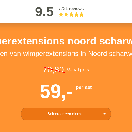
9.5
7721 reviews
erextensions noord schar
en van wimperextensions in Noord schar
70,80
Vanaf prijs
59,-
per set
Selecteer een dienst