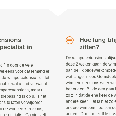
ensions
Hoe lang bl
ecialist in
zitten?
De wimperextensions blijve
deze 2 weken gaan de wimpe
 fijn door de vele
dan gelijk bijgewerkt moete
el eens voor dat iemand er
wat langer mooi. Gemiddel
oor de wimperextensions. Het
wimperextensions weer word
emaal is wat u had verwacht
behouden. Bij de een gaat h
wimperextensions, maar u
zo zijn dat de ene keer de 
oepassing is op u, is het
andere keer. Het is niet zo
ns te laten verwijderen.
andere wimpers heeft en de
n de wimperextensions,
anders. Door het zelf te erv
n specialist. Ga niet zelf