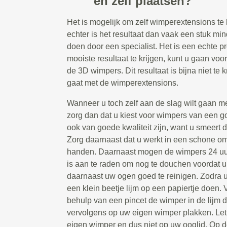
en zelf plaatsen?
Het is mogelijk om zelf wimperextensions te 
echter is het resultaat dan vaak een stuk min
doen door een specialist. Het is een echte p
mooiste resultaat te krijgen, kunt u gaan vo
de 3D wimpers. Dit resultaat is bijna niet te k
gaat met de wimperextensions.
Wanneer u toch zelf aan de slag wilt gaan m
zorg dan dat u kiest voor wimpers van een go
ook van goede kwaliteit zijn, want u smeert d
Zorg daarnaast dat u werkt in een schone 
handen. Daarnaast mogen de wimpers 24 uur
is aan te raden om nog te douchen voordat u
daarnaast uw ogen goed te reinigen. Zodra u 
een klein beetje lijm op een papiertje doen.
behulp van een pincet de wimper in de lijm
vervolgens op uw eigen wimper plakken. Let
eigen wimper en dus niet op uw ooglid. Op 