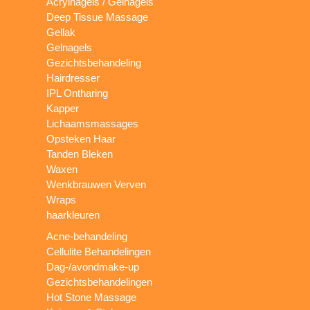
Acrylnagels / Gelnagels
Deep Tissue Massage
Gellak
Gelnagels
Gezichtsbehandeling
Hairdresser
IPL Ontharing
Kapper
Lichaamsmassages
Opsteken Haar
Tanden Bleken
Waxen
Wenkbrauwen Verven
Wraps
haarkleuren
Acne-behandeling
Cellulite Behandelingen
Dag-/avondmake-up
Gezichtsbehandelingen
Hot Stone Massage