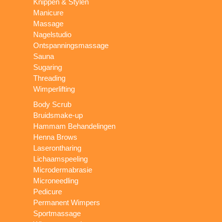
Knippen & Stylen
Manicure
Massage
Nagelstudio
Ontspanningsmassage
Sauna
Sugaring
Threading
Wimperlifting
Body Scrub
Bruidsmake-up
Hammam Behandelingen
Henna Brows
Laserontharing
Lichaamspeeling
Microdermabrasie
Microneedling
Pedicure
Permanent Wimpers
Sportmassage