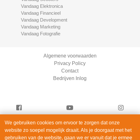
Vandaag Elektronica
Vandaag Financieel
Vandaag Development
Vandaag Marketing
Vandaag Fotografie
Algemene voorwaarden
Privacy Policy
Contact
Bedrijven Inlog
We gebruiken cookies om ervoor te zorgen dat onze
Vandaag Beauty is onderdeel van
website zo soepel mogelijk draait. Als je doorgaat met het
ServiceRight B.V. | KVK 90914872
gebruiken van de website, gaan we er vanuit dat je ermee