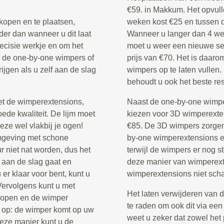
€59. in Makkum. Het opvul
kopen en te plaatsen,
weken kost €25 en tussen 
der dan wanneer u dit laat
Wanneer u langer dan 4 we
recisie werkje en om het
moet u weer een nieuwe set
or de one-by-one wimpers of
prijs van €70. Het is daar
rijgen als u zelf aan de slag
wimpers op te laten vullen.
behoudt u ook het beste res
et de wimperextensions,
Naast de one-by-one wimper
ede kwaliteit. De lijm moet
kiezen voor 3D wimperextens
eze wel vlakbij je ogen!
€85. De 3D wimpers zorgen 
omgeving met schone
by-one wimperextensions en
 niet nat worden, dus het
terwijl de wimpers er nog st
 aan de slag gaat en
deze manier van wimperexte
er klaar voor bent, kunt u
wimperextensions niet scha
 Vervolgens kunt u met
Het laten verwijderen van 
 dopen en de wimper
te raden om ook dit via een
 op: de wimper komt op uw
weet u zeker dat zowel het 
deze manier kunt u de