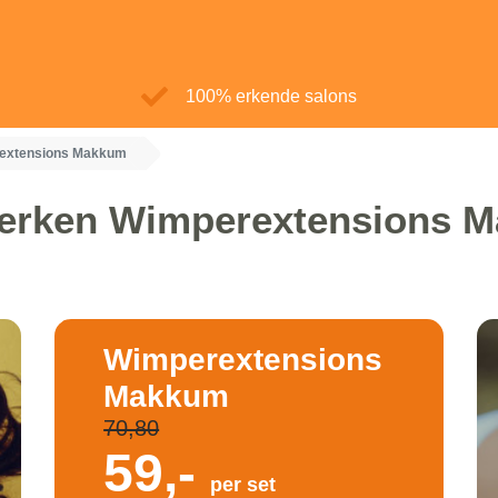
100% erkende salons
extensions Makkum
erken Wimperextensions 
Wimperextensions
Makkum
70,80
59,-
per set