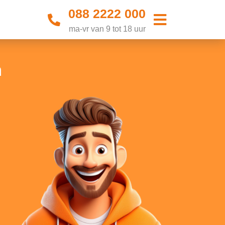
088 2222 000
ma-vr van 9 tot 18 uur
m