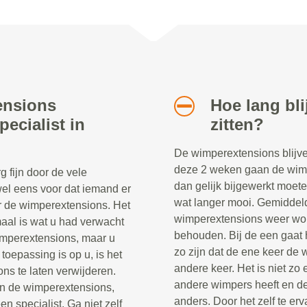
ensions
Hoe lang bl
ecialist in
zitten?
De wimperextensions blijve
deze 2 weken gaan de wimpe
 fijn door de vele
dan gelijk bijgewerkt moete
el eens voor dat iemand er
wat langer mooi. Gemiddel
oor de wimperextensions. Het
wimperextensions weer word
emaal is wat u had verwacht
behouden. Bij de een gaat h
wimperextensions, maar u
zo zijn dat de ene keer de 
oepassing is op u, is het
andere keer. Het is niet zo
ns te laten verwijderen.
andere wimpers heeft en de
n de wimperextensions,
anders. Door het zelf te erv
n specialist. Ga niet zelf