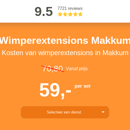
9.5
7721 reviews
Wimperextensions Makku
Kosten van wimperextensions in Makkum
70,80
Vanaf prijs
59,-
per set
Selecteer een dienst