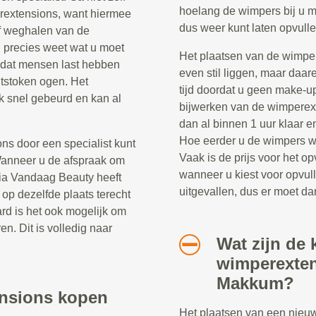
hoelang de wimpers bij u m
rextensions, want hiermee
dus weer kunt laten opvulle
f weghalen van de
 precies weet wat u moet
Het plaatsen van de wimper
 dat mensen last hebben
even stil liggen, maar daar
ntstoken ogen. Het
tijd doordat u geen make-u
k snel gebeurd en kan al
bijwerken van de wimperext
dan al binnen 1 uur klaar 
Hoe eerder u de wimpers wee
ns door een specialist kunt
Vaak is de prijs voor het 
anneer u de afspraak om
wanneer u kiest voor opvul
via Vandaag Beauty heeft
uitgevallen, dus er moet d
op dezelfde plaats terecht
ard is het ook mogelijk om
en. Dit is volledig naar
Wat zijn de 
wimperexten
Makkum?
ensions kopen
Het plaatsen van een nieu