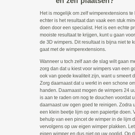
en zelf plaatsen?
Het is mogelijk om zelf wimperextensions te 
echter is het resultaat dan vaak een stuk min
doen door een specialist. Het is een echte p
mooiste resultaat te krijgen, kunt u gaan vo
de 3D wimpers. Dit resultaat is bijna niet te k
gaat met de wimperextensions.
Wanneer u toch zelf aan de slag wilt gaan m
zorg dan dat u kiest voor wimpers van een go
ook van goede kwaliteit zijn, want u smeert d
Zorg daarnaast dat u werkt in een schone 
handen. Daarnaast mogen de wimpers 24 uur
is aan te raden om nog te douchen voordat u
daarnaast uw ogen goed te reinigen. Zodra u 
een klein beetje lijm op een papiertje doen.
behulp van een pincet de wimper in de lijm
vervolgens op uw eigen wimper plakken. Let
eigen wimper en dus niet op uw ooglid. Op 