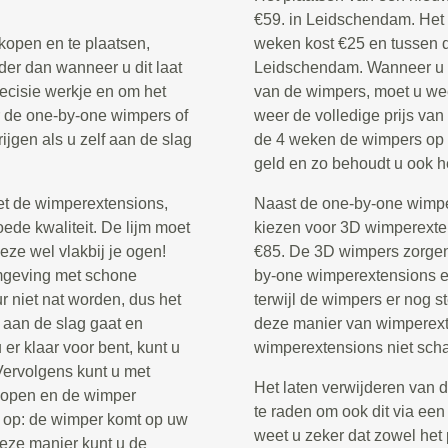
€59. in Leidschendam. Het
kopen en te plaatsen,
weken kost €25 en tussen d
der dan wanneer u dit laat
Leidschendam. Wanneer u l
recisie werkje en om het
van de wimpers, moet u wee
or de one-by-one wimpers of
weer de volledige prijs va
rijgen als u zelf aan de slag
de 4 weken de wimpers op te
geld en zo behoudt u ook he
et de wimperextensions,
Naast de one-by-one wimper
ede kwaliteit. De lijm moet
kiezen voor 3D wimperextens
eze wel vlakbij je ogen!
€85. De 3D wimpers zorgen 
omgeving met schone
by-one wimperextensions en
 niet nat worden, dus het
terwijl de wimpers er nog st
 aan de slag gaat en
deze manier van wimperexte
er klaar voor bent, kunt u
wimperextensions niet scha
 Vervolgens kunt u met
Het laten verwijderen van 
 dopen en de wimper
te raden om ook dit via een
 op: de wimper komt op uw
weet u zeker dat zowel het 
deze manier kunt u de