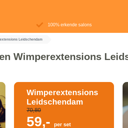
100% erkende salons
extensions Leidschendam
en Wimperextensions Lei
Wimperextensions
Leidschendam
70,80
59,-
per set