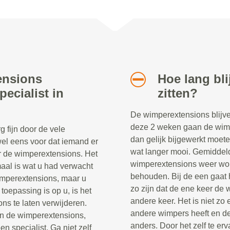
ensions
Hoe lang bl
ecialist in
zitten?
De wimperextensions blijve
deze 2 weken gaan de wimpe
 fijn door de vele
dan gelijk bijgewerkt moete
el eens voor dat iemand er
wat langer mooi. Gemiddel
oor de wimperextensions. Het
wimperextensions weer word
emaal is wat u had verwacht
behouden. Bij de een gaat h
wimperextensions, maar u
zo zijn dat de ene keer de 
oepassing is op u, is het
andere keer. Het is niet zo
ns te laten verwijderen.
andere wimpers heeft en de
n de wimperextensions,
anders. Door het zelf te erv
n specialist. Ga niet zelf