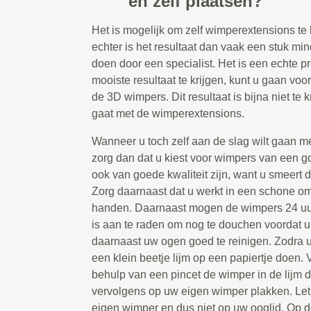
en zelf plaatsen?
Het is mogelijk om zelf wimperextensions te 
echter is het resultaat dan vaak een stuk min
doen door een specialist. Het is een echte p
mooiste resultaat te krijgen, kunt u gaan vo
de 3D wimpers. Dit resultaat is bijna niet te k
gaat met de wimperextensions.
Wanneer u toch zelf aan de slag wilt gaan m
zorg dan dat u kiest voor wimpers van een go
ook van goede kwaliteit zijn, want u smeert d
Zorg daarnaast dat u werkt in een schone 
handen. Daarnaast mogen de wimpers 24 uur
is aan te raden om nog te douchen voordat u
daarnaast uw ogen goed te reinigen. Zodra u 
een klein beetje lijm op een papiertje doen.
behulp van een pincet de wimper in de lijm
vervolgens op uw eigen wimper plakken. Let
eigen wimper en dus niet op uw ooglid. Op 