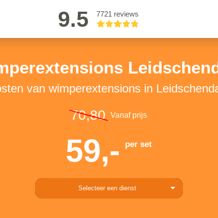
9.5
7721 reviews
mperextensions Leidschen
sten van wimperextensions in Leidschen
70,80
Vanaf prijs
59,-
per set
Selecteer een dienst