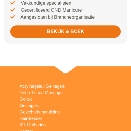
Vakkundige specialisten
Gecertificeerd CND Manicure
Aangesloten bij Brancheorganisatie
BEKIJK & BOEK
Acrylnagels / Gelnagels
Deep Tissue Massage
Gellak
Gelnagels
Gezichtsbehandeling
Hairdresser
IPL Ontharing