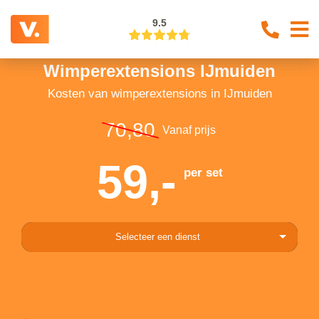
9.5
Wimperextensions IJmuiden
Kosten van wimperextensions in IJmuiden
70,80
Vanaf prijs
59,-
per set
Selecteer een dienst