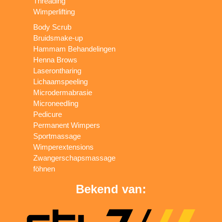
Threading
Wimperlifting
Body Scrub
Bruidsmake-up
Hammam Behandelingen
Henna Brows
Laserontharing
Lichaamspeeling
Microdermabrasie
Microneedling
Pedicure
Permanent Wimpers
Sportmassage
Wimperextensions
Zwangerschapsmassage
föhnen
Bekend van: