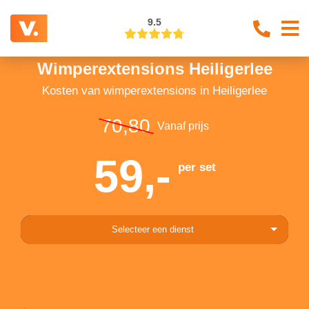
9.5
Wimperextensions Heiligerlee
Kosten van wimperextensions in Heiligerlee
70,80
Vanaf prijs
59,-
per set
Selecteer een dienst