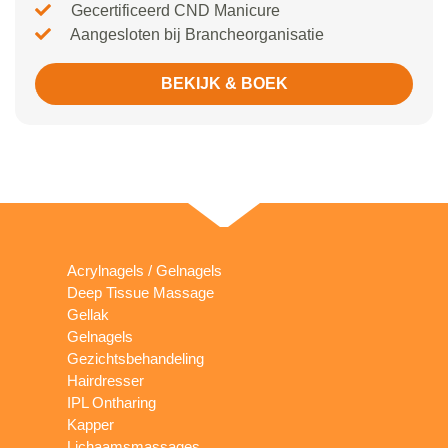
Gecertificeerd CND Manicure
Aangesloten bij Brancheorganisatie
BEKIJK & BOEK
Acrylnagels / Gelnagels
Deep Tissue Massage
Gellak
Gelnagels
Gezichtsbehandeling
Hairdresser
IPL Ontharing
Kapper
Lichaamsmassages