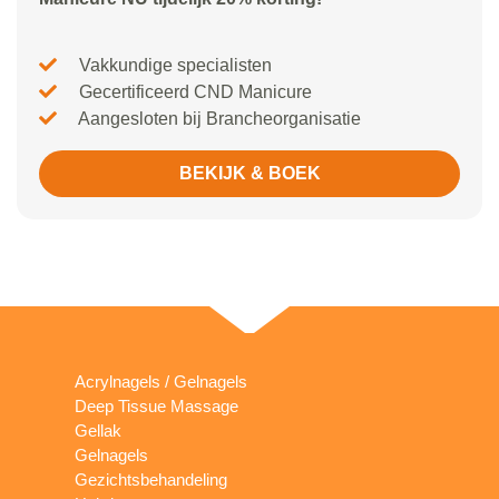
Vakkundige specialisten
Gecertificeerd CND Manicure
Aangesloten bij Brancheorganisatie
BEKIJK & BOEK
Acrylnagels / Gelnagels
Deep Tissue Massage
Gellak
Gelnagels
Gezichtsbehandeling