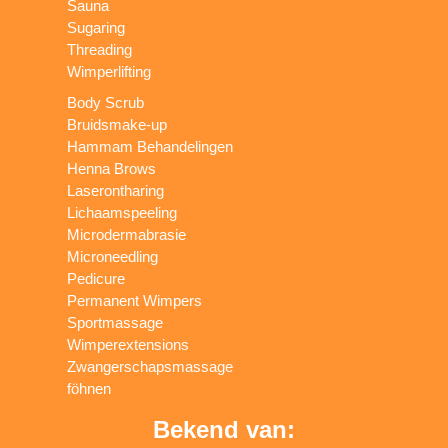
Sauna
Sugaring
Threading
Wimperlifting
Body Scrub
Bruidsmake-up
Hammam Behandelingen
Henna Brows
Laserontharing
Lichaamspeeling
Microdermabrasie
Microneedling
Pedicure
Permanent Wimpers
Sportmassage
Wimperextensions
Zwangerschapsmassage
föhnen
Bekend van: