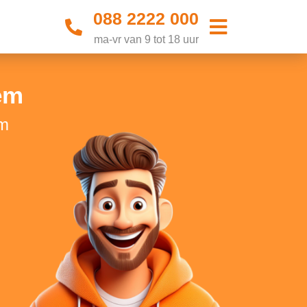
088 2222 000
ma-vr van 9 tot 18 uur
em
em