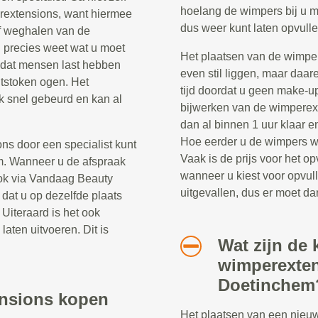
hoelang de wimpers bij u m
rextensions, want hiermee
dus weer kunt laten opvulle
f weghalen van de
 precies weet wat u moet
Het plaatsen van de wimper
 dat mensen last hebben
even stil liggen, maar daar
ntstoken ogen. Het
tijd doordat u geen make-u
k snel gebeurd en kan al
bijwerken van de wimperext
dan al binnen 1 uur klaar 
Hoe eerder u de wimpers wee
ns door een specialist kunt
Vaak is de prijs voor het 
m. Wanneer u de afspraak
wanneer u kiest voor opvul
ook via Vandaag Beauty
uitgevallen, dus er moet d
dat u op dezelfde plaats
 Uiteraard is het ook
laten uitvoeren. Dit is
Wat zijn de 
wimperexten
Doetinchem
ensions kopen
Het plaatsen van een nieu