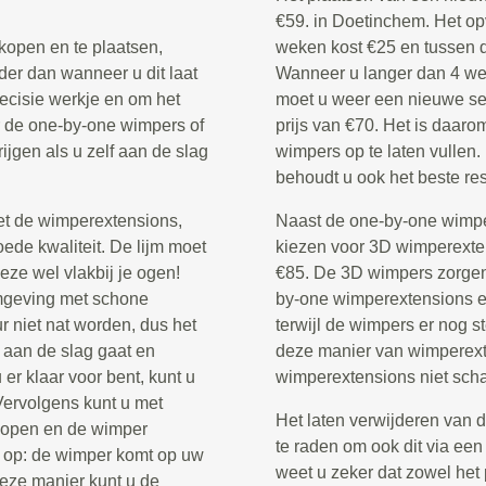
€59. in Doetinchem. Het o
kopen en te plaatsen,
weken kost €25 en tussen d
der dan wanneer u dit laat
Wanneer u langer dan 4 we
recisie werkje en om het
moet u weer een nieuwe set
or de one-by-one wimpers of
prijs van €70. Het is daar
rijgen als u zelf aan de slag
wimpers op te laten vullen.
behoudt u ook het beste res
et de wimperextensions,
Naast de one-by-one wimper
ede kwaliteit. De lijm moet
kiezen voor 3D wimperextens
eze wel vlakbij je ogen!
€85. De 3D wimpers zorgen 
omgeving met schone
by-one wimperextensions en
 niet nat worden, dus het
terwijl de wimpers er nog st
 aan de slag gaat en
deze manier van wimperexte
er klaar voor bent, kunt u
wimperextensions niet scha
 Vervolgens kunt u met
Het laten verwijderen van 
 dopen en de wimper
te raden om ook dit via een
 op: de wimper komt op uw
weet u zeker dat zowel het 
deze manier kunt u de