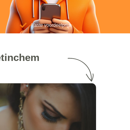
Vaste voordeelprijs
etinchem