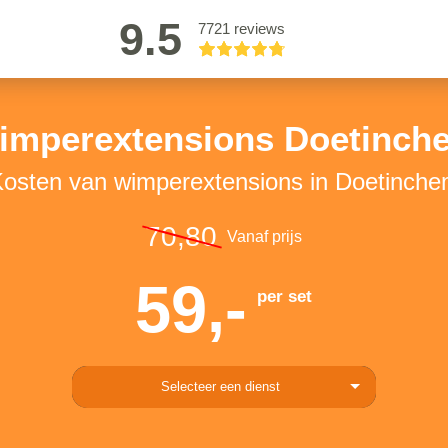
9.5
7721 reviews
imperextensions Doetinch
osten van wimperextensions in Doetinch
70,80
Vanaf prijs
59,-
per set
Selecteer een dienst