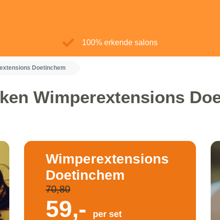
100% erkende salons
extensions Doetinchem
ken Wimperextensions Do
Wimperextensions
Doetinchem
70,80
59,-
per set