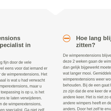
ensions
Hoe lang bl
ecialist in
zitten?
De wimperextensions blijve
deze 2 weken gaan de wimpe
 fijn door de vele
dan gelijk bijgewerkt moete
el eens voor dat iemand er
wat langer mooi. Gemiddel
oor de wimperextensions. Het
wimperextensions weer word
emaal is wat u had verwacht
behouden. Bij de een gaat h
wimperextensions, maar u
zo zijn dat de ene keer de 
oepassing is op u, is het
andere keer. Het is niet zo
ns te laten verwijderen.
andere wimpers heeft en de
n de wimperextensions,
anders. Door het zelf te erv
n specialist. Ga niet zelf