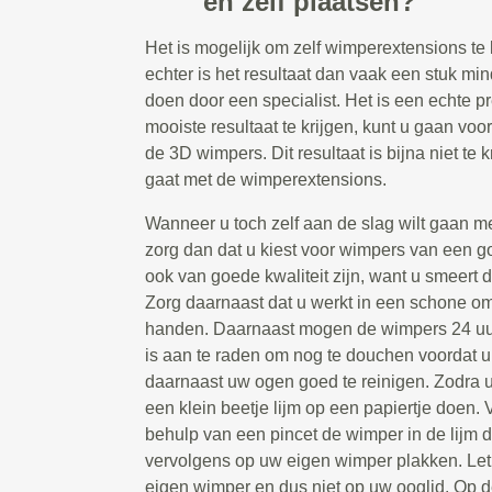
en zelf plaatsen?
Het is mogelijk om zelf wimperextensions te 
echter is het resultaat dan vaak een stuk min
doen door een specialist. Het is een echte p
mooiste resultaat te krijgen, kunt u gaan vo
de 3D wimpers. Dit resultaat is bijna niet te k
gaat met de wimperextensions.
Wanneer u toch zelf aan de slag wilt gaan m
zorg dan dat u kiest voor wimpers van een go
ook van goede kwaliteit zijn, want u smeert d
Zorg daarnaast dat u werkt in een schone 
handen. Daarnaast mogen de wimpers 24 uur
is aan te raden om nog te douchen voordat u
daarnaast uw ogen goed te reinigen. Zodra u 
een klein beetje lijm op een papiertje doen.
behulp van een pincet de wimper in de lijm
vervolgens op uw eigen wimper plakken. Let
eigen wimper en dus niet op uw ooglid. Op 