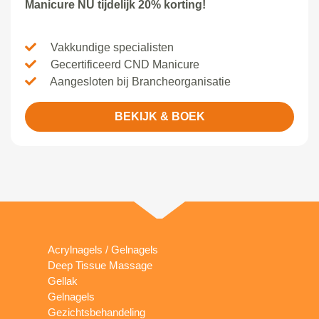
Manicure NU tijdelijk 20% korting!
Vakkundige specialisten
Gecertificeerd CND Manicure
Aangesloten bij Brancheorganisatie
BEKIJK & BOEK
Acrylnagels / Gelnagels
Deep Tissue Massage
Gellak
Gelnagels
Gezichtsbehandeling