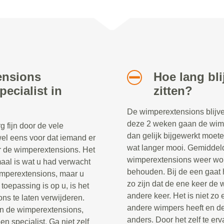
ensions
Hoe lang bl
ecialist in
zitten?
De wimperextensions blijve
deze 2 weken gaan de wimpe
 fijn door de vele
dan gelijk bijgewerkt moete
el eens voor dat iemand er
wat langer mooi. Gemiddel
oor de wimperextensions. Het
wimperextensions weer word
emaal is wat u had verwacht
behouden. Bij de een gaat h
wimperextensions, maar u
zo zijn dat de ene keer de 
oepassing is op u, is het
andere keer. Het is niet zo
ns te laten verwijderen.
andere wimpers heeft en de
n de wimperextensions,
anders. Door het zelf te erv
n specialist. Ga niet zelf