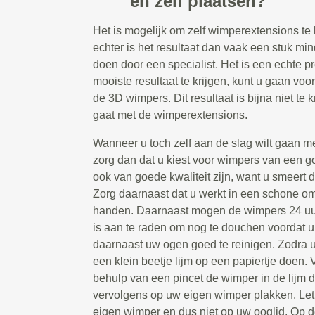
en zelf plaatsen?
Het is mogelijk om zelf wimperextensions te 
echter is het resultaat dan vaak een stuk min
doen door een specialist. Het is een echte p
mooiste resultaat te krijgen, kunt u gaan vo
de 3D wimpers. Dit resultaat is bijna niet te k
gaat met de wimperextensions.
Wanneer u toch zelf aan de slag wilt gaan m
zorg dan dat u kiest voor wimpers van een go
ook van goede kwaliteit zijn, want u smeert d
Zorg daarnaast dat u werkt in een schone 
handen. Daarnaast mogen de wimpers 24 uur
is aan te raden om nog te douchen voordat u
daarnaast uw ogen goed te reinigen. Zodra u 
een klein beetje lijm op een papiertje doen.
behulp van een pincet de wimper in de lijm
vervolgens op uw eigen wimper plakken. Let
eigen wimper en dus niet op uw ooglid. Op 