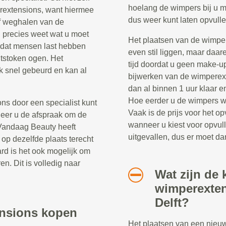
hoelang de wimpers bij u m
rextensions, want hiermee
dus weer kunt laten opvulle
f weghalen van de
 precies weet wat u moet
Het plaatsen van de wimper
 dat mensen last hebben
even stil liggen, maar daar
ntstoken ogen. Het
tijd doordat u geen make-u
k snel gebeurd en kan al
bijwerken van de wimperext
dan al binnen 1 uur klaar 
Hoe eerder u de wimpers wee
ns door een specialist kunt
Vaak is de prijs voor het 
neer u de afspraak om de
wanneer u kiest voor opvul
 Vandaag Beauty heeft
uitgevallen, dus er moet d
op dezelfde plaats terecht
ard is het ook mogelijk om
en. Dit is volledig naar
Wat zijn de 
wimperexten
Delft?
ensions kopen
Het plaatsen van een nieu