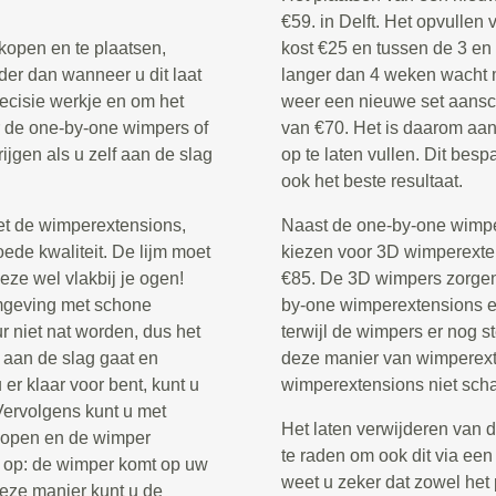
€59. in Delft. Het opvulle
kopen en te plaatsen,
kost €25 en tussen de 3 en
der dan wanneer u dit laat
langer dan 4 weken wacht 
recisie werkje en om het
weer een nieuwe set aansch
or de one-by-one wimpers of
van €70. Het is daarom aa
rijgen als u zelf aan de slag
op te laten vullen. Dit bes
ook het beste resultaat.
et de wimperextensions,
Naast de one-by-one wimper
ede kwaliteit. De lijm moet
kiezen voor 3D wimperextens
eze wel vlakbij je ogen!
€85. De 3D wimpers zorgen 
omgeving met schone
by-one wimperextensions en
 niet nat worden, dus het
terwijl de wimpers er nog st
 aan de slag gaat en
deze manier van wimperexte
er klaar voor bent, kunt u
wimperextensions niet scha
 Vervolgens kunt u met
Het laten verwijderen van 
 dopen en de wimper
te raden om ook dit via een
 op: de wimper komt op uw
weet u zeker dat zowel het 
deze manier kunt u de