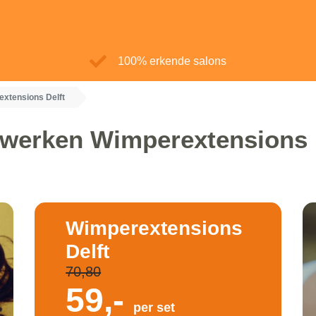
100% erkende salons
xtensions Delft
werken Wimperextensions 
Wimperextensions
Delft
70,80
59,-
per set