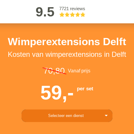
9.5
7721 reviews
Wimperextensions Delft
Kosten van wimperextensions in Delft
70,80
Vanaf prijs
59,-
per set
Selecteer een dienst