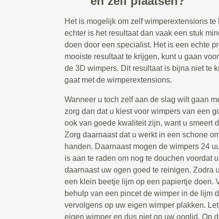
en zelf plaatsen?
Het is mogelijk om zelf wimperextensions te 
echter is het resultaat dan vaak een stuk min
doen door een specialist. Het is een echte p
mooiste resultaat te krijgen, kunt u gaan vo
de 3D wimpers. Dit resultaat is bijna niet te k
gaat met de wimperextensions.
Wanneer u toch zelf aan de slag wilt gaan m
zorg dan dat u kiest voor wimpers van een go
ook van goede kwaliteit zijn, want u smeert d
Zorg daarnaast dat u werkt in een schone 
handen. Daarnaast mogen de wimpers 24 uur
is aan te raden om nog te douchen voordat u
daarnaast uw ogen goed te reinigen. Zodra u 
een klein beetje lijm op een papiertje doen.
behulp van een pincet de wimper in de lijm
vervolgens op uw eigen wimper plakken. Let
eigen wimper en dus niet op uw ooglid. Op 