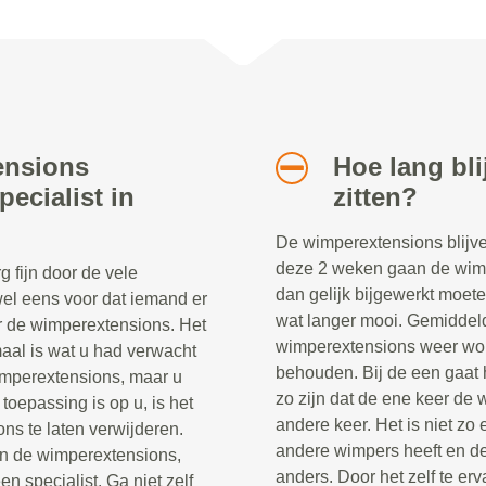
ensions
Hoe lang bl
ecialist in
zitten?
De wimperextensions blijve
deze 2 weken gaan de wimpe
 fijn door de vele
dan gelijk bijgewerkt moete
el eens voor dat iemand er
wat langer mooi. Gemiddel
oor de wimperextensions. Het
wimperextensions weer word
emaal is wat u had verwacht
behouden. Bij de een gaat h
wimperextensions, maar u
zo zijn dat de ene keer de 
oepassing is op u, is het
andere keer. Het is niet zo
ns te laten verwijderen.
andere wimpers heeft en de
n de wimperextensions,
anders. Door het zelf te erv
n specialist. Ga niet zelf