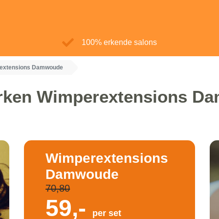
100% erkende salons
extensions Damwoude
rken Wimperextensions D
Wimperextensions
Damwoude
70,80
59,-
per set