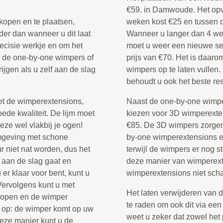
€59. in Damwoude. Het opv
kopen en te plaatsen,
weken kost €25 en tussen 
der dan wanneer u dit laat
Wanneer u langer dan 4 we
recisie werkje en om het
moet u weer een nieuwe set
or de one-by-one wimpers of
prijs van €70. Het is daar
rijgen als u zelf aan de slag
wimpers op te laten vullen.
behoudt u ook het beste res
et de wimperextensions,
Naast de one-by-one wimper
ede kwaliteit. De lijm moet
kiezen voor 3D wimperextens
eze wel vlakbij je ogen!
€85. De 3D wimpers zorgen 
omgeving met schone
by-one wimperextensions en
 niet nat worden, dus het
terwijl de wimpers er nog st
 aan de slag gaat en
deze manier van wimperexte
er klaar voor bent, kunt u
wimperextensions niet scha
 Vervolgens kunt u met
Het laten verwijderen van 
 dopen en de wimper
te raden om ook dit via een
 op: de wimper komt op uw
weet u zeker dat zowel het 
deze manier kunt u de