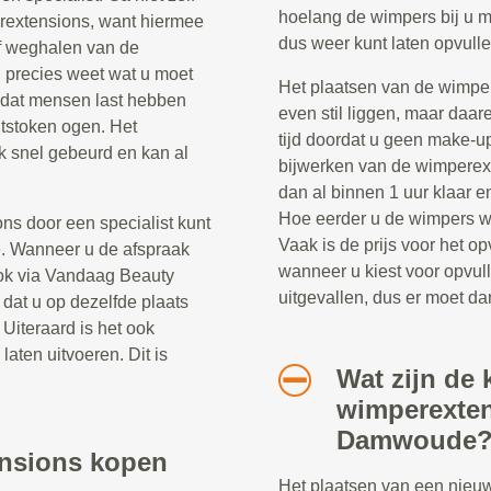
hoelang de wimpers bij u m
rextensions, want hiermee
dus weer kunt laten opvulle
f weghalen van de
 precies weet wat u moet
Het plaatsen van de wimper
 dat mensen last hebben
even stil liggen, maar daar
ntstoken ogen. Het
tijd doordat u geen make-u
k snel gebeurd en kan al
bijwerken van de wimperext
dan al binnen 1 uur klaar 
Hoe eerder u de wimpers wee
ns door een specialist kunt
Vaak is de prijs voor het 
. Wanneer u de afspraak
wanneer u kiest voor opvul
ook via Vandaag Beauty
uitgevallen, dus er moet d
dat u op dezelfde plaats
 Uiteraard is het ook
laten uitvoeren. Dit is
Wat zijn de 
wimperexten
Damwoude
ensions kopen
Het plaatsen van een nieu