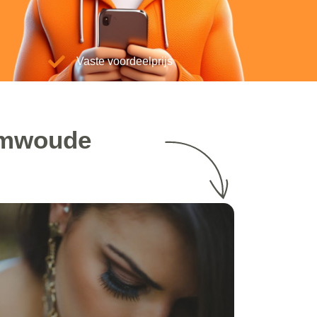
Vaste voordeelprijs
amwoude