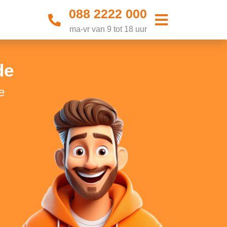
088 2222 000
ma-vr van 9 tot 18 uur
de
e