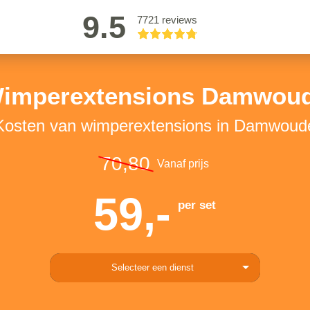
9.5
7721 reviews
imperextensions Damwou
Kosten van wimperextensions in Damwoud
70,80
Vanaf prijs
59,-
per set
Selecteer een dienst