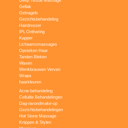
Deep Tissue Massage
Gellak
Gelnagels
Gezichtsbehandeling
Hairdresser
IPL Ontharing
Kapper
Lichaamsmassages
Opsteken Haar
Tanden Bleken
Waxen
Wenkbrauwen Verven
Wraps
haarkleuren
Acne-behandeling
Cellulite Behandelingen
Dag-/avondmake-up
Gezichtsbehandelingen
Hot Stone Massage
Knippen & Stylen