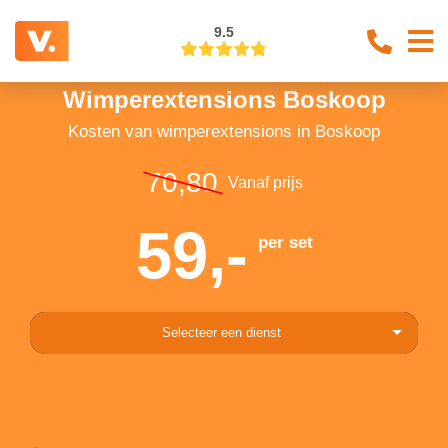
9.5
Wimperextensions Boskoop
Kosten van wimperextensions in Boskoop
70,80
Vanaf prijs
59,-
per set
Selecteer een dienst