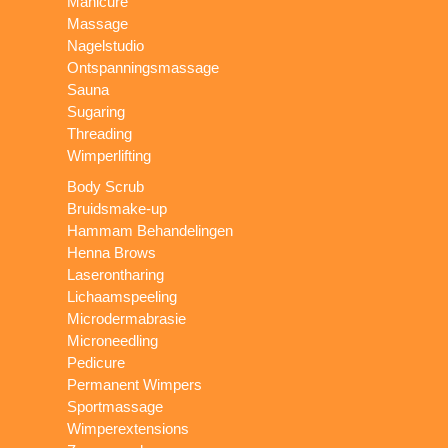
Manicure
Massage
Nagelstudio
Ontspanningsmassage
Sauna
Sugaring
Threading
Wimperlifting
Body Scrub
Bruidsmake-up
Hammam Behandelingen
Henna Brows
Laserontharing
Lichaamspeeling
Microdermabrasie
Microneedling
Pedicure
Permanent Wimpers
Sportmassage
Wimperextensions