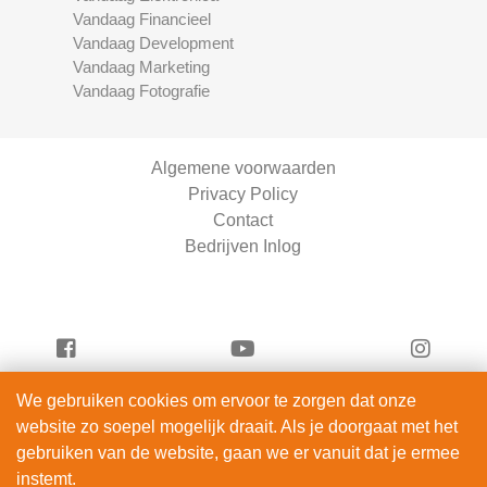
Vandaag Financieel
Vandaag Development
Vandaag Marketing
Vandaag Fotografie
Algemene voorwaarden
Privacy Policy
Contact
Bedrijven Inlog
We gebruiken cookies om ervoor te zorgen dat onze
Vandaag Beauty is onderdeel van
website zo soepel mogelijk draait. Als je doorgaat met het
ServiceRight B.V. | KVK 90914872
gebruiken van de website, gaan we er vanuit dat je ermee
© 2012 – 2026
instemt.