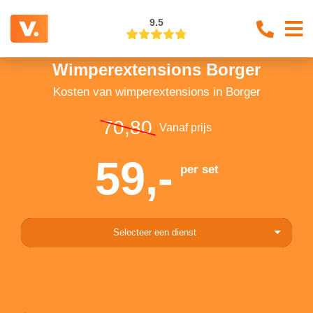
9.5
Wimperextensions Borger
Kosten van wimperextensions in Borger
70,80
Vanaf prijs
59,-
per set
Selecteer een dienst