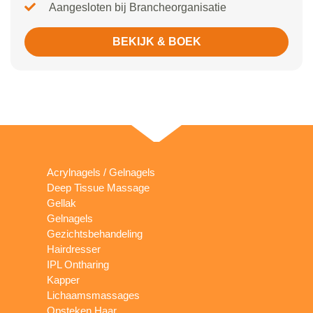
Aangesloten bij Brancheorganisatie
BEKIJK & BOEK
Acrylnagels / Gelnagels
Deep Tissue Massage
Gellak
Gelnagels
Gezichtsbehandeling
Hairdresser
IPL Ontharing
Kapper
Lichaamsmassages
Opsteken Haar