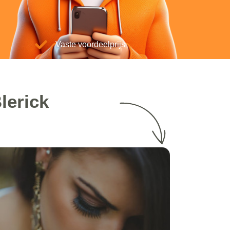
Vaste voordeelprijs
lerick