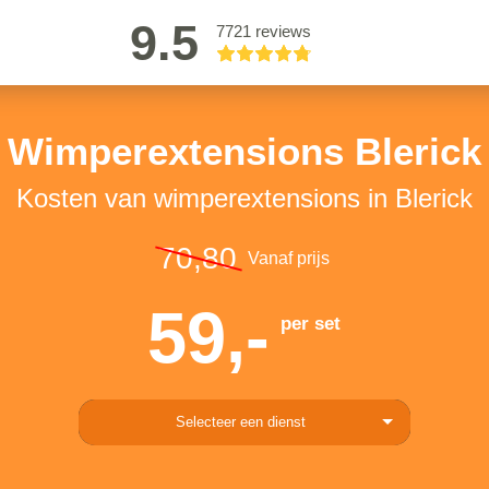
9.5
7721 reviews
Wimperextensions Blerick
Kosten van wimperextensions in Blerick
70,80
Vanaf prijs
59,-
per set
Selecteer een dienst