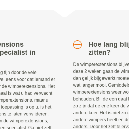
ensions
Hoe lang bl
ecialist in
zitten?
De wimperextensions blijve
deze 2 weken gaan de wimpe
 fijn door de vele
dan gelijk bijgewerkt moete
el eens voor dat iemand er
wat langer mooi. Gemiddel
oor de wimperextensions. Het
wimperextensions weer word
emaal is wat u had verwacht
behouden. Bij de een gaat h
wimperextensions, maar u
zo zijn dat de ene keer de 
oepassing is op u, is het
andere keer. Het is niet zo
ns te laten verwijderen.
andere wimpers heeft en de
n de wimperextensions,
anders. Door het zelf te erv
n specialist. Ga niet zelf