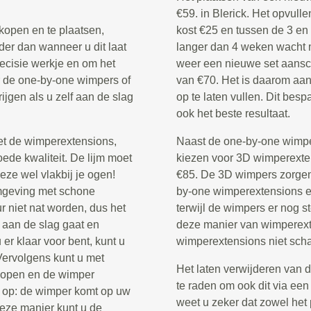
€59. in Blerick. Het opvul
kopen en te plaatsen,
kost €25 en tussen de 3 en
der dan wanneer u dit laat
langer dan 4 weken wacht 
recisie werkje en om het
weer een nieuwe set aansch
or de one-by-one wimpers of
van €70. Het is daarom aa
rijgen als u zelf aan de slag
op te laten vullen. Dit bes
ook het beste resultaat.
et de wimperextensions,
Naast de one-by-one wimper
ede kwaliteit. De lijm moet
kiezen voor 3D wimperextens
eze wel vlakbij je ogen!
€85. De 3D wimpers zorgen 
omgeving met schone
by-one wimperextensions en
 niet nat worden, dus het
terwijl de wimpers er nog st
 aan de slag gaat en
deze manier van wimperexte
er klaar voor bent, kunt u
wimperextensions niet scha
 Vervolgens kunt u met
Het laten verwijderen van 
 dopen en de wimper
te raden om ook dit via een
 op: de wimper komt op uw
weet u zeker dat zowel het 
deze manier kunt u de