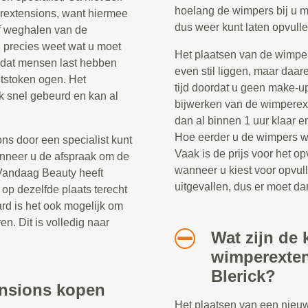
hoelang de wimpers bij u m
rextensions, want hiermee
dus weer kunt laten opvulle
f weghalen van de
 precies weet wat u moet
Het plaatsen van de wimper
 dat mensen last hebben
even stil liggen, maar daar
ntstoken ogen. Het
tijd doordat u geen make-u
k snel gebeurd en kan al
bijwerken van de wimperext
dan al binnen 1 uur klaar 
Hoe eerder u de wimpers wee
ns door een specialist kunt
Vaak is de prijs voor het 
anneer u de afspraak om de
wanneer u kiest voor opvul
 Vandaag Beauty heeft
uitgevallen, dus er moet d
op dezelfde plaats terecht
ard is het ook mogelijk om
en. Dit is volledig naar
Wat zijn de 
wimperexten
Blerick?
ensions kopen
Het plaatsen van een nieu