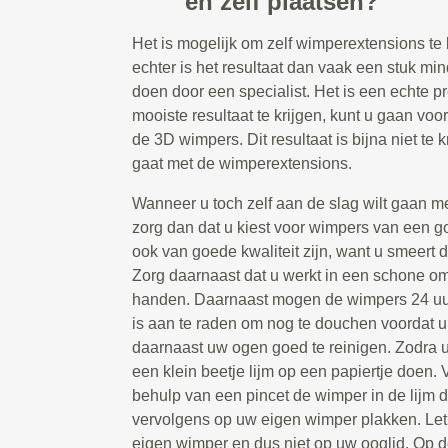
en zelf plaatsen?
Het is mogelijk om zelf wimperextensions te 
echter is het resultaat dan vaak een stuk min
doen door een specialist. Het is een echte p
mooiste resultaat te krijgen, kunt u gaan vo
de 3D wimpers. Dit resultaat is bijna niet te k
gaat met de wimperextensions.
Wanneer u toch zelf aan de slag wilt gaan m
zorg dan dat u kiest voor wimpers van een go
ook van goede kwaliteit zijn, want u smeert d
Zorg daarnaast dat u werkt in een schone 
handen. Daarnaast mogen de wimpers 24 uur
is aan te raden om nog te douchen voordat u
daarnaast uw ogen goed te reinigen. Zodra u 
een klein beetje lijm op een papiertje doen.
behulp van een pincet de wimper in de lijm
vervolgens op uw eigen wimper plakken. Let
eigen wimper en dus niet op uw ooglid. Op 