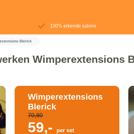
100% erkende salons
xtensions Blerick
erken Wimperextensions B
Wimperextensions
Blerick
70,80
59,-
per set