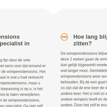
ensions
Hoe lang bl
ecialist in
zitten?
De wimperextensions blijve
deze 2 weken gaan de wimpe
 fijn door de vele
dan gelijk bijgewerkt moete
el eens voor dat iemand er
wat langer mooi. Gemiddel
oor de wimperextensions. Het
wimperextensions weer word
emaal is wat u had verwacht
behouden. Bij de een gaat h
wimperextensions, maar u
zo zijn dat de ene keer de 
oepassing is op u, is het
andere keer. Het is niet zo
ns te laten verwijderen.
andere wimpers heeft en de
n de wimperextensions,
anders. Door het zelf te erv
n specialist. Ga niet zelf