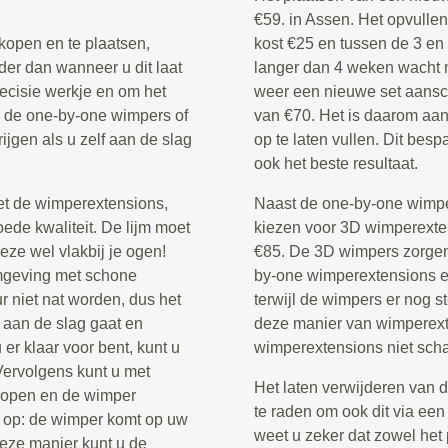
€59. in Assen. Het opvull
kopen en te plaatsen,
kost €25 en tussen de 3 en
der dan wanneer u dit laat
langer dan 4 weken wacht 
recisie werkje en om het
weer een nieuwe set aansch
or de one-by-one wimpers of
van €70. Het is daarom aa
rijgen als u zelf aan de slag
op te laten vullen. Dit bes
ook het beste resultaat.
et de wimperextensions,
Naast de one-by-one wimper
ede kwaliteit. De lijm moet
kiezen voor 3D wimperextens
eze wel vlakbij je ogen!
€85. De 3D wimpers zorgen 
omgeving met schone
by-one wimperextensions en
 niet nat worden, dus het
terwijl de wimpers er nog st
 aan de slag gaat en
deze manier van wimperexte
er klaar voor bent, kunt u
wimperextensions niet scha
 Vervolgens kunt u met
Het laten verwijderen van 
 dopen en de wimper
te raden om ook dit via een
 op: de wimper komt op uw
weet u zeker dat zowel het 
deze manier kunt u de