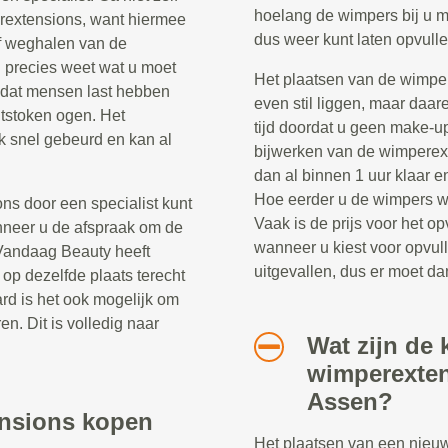
hoelang de wimpers bij u m
rextensions, want hiermee
dus weer kunt laten opvulle
f weghalen van de
 precies weet wat u moet
Het plaatsen van de wimper
 dat mensen last hebben
even stil liggen, maar daar
ntstoken ogen. Het
tijd doordat u geen make-u
k snel gebeurd en kan al
bijwerken van de wimperext
dan al binnen 1 uur klaar 
Hoe eerder u de wimpers wee
ns door een specialist kunt
Vaak is de prijs voor het 
nneer u de afspraak om de
wanneer u kiest voor opvul
 Vandaag Beauty heeft
uitgevallen, dus er moet d
op dezelfde plaats terecht
ard is het ook mogelijk om
en. Dit is volledig naar
Wat zijn de 
wimperexten
Assen?
ensions kopen
Het plaatsen van een nieu