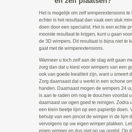
en zelf plaatsen?
Het is mogelijk om zelf wimperextensions te 
echter is het resultaat dan vaak een stuk min
doen door een specialist. Het is een echte p
mooiste resultaat te krijgen, kunt u gaan vo
de 3D wimpers. Dit resultaat is bijna niet te k
gaat met de wimperextensions.
Wanneer u toch zelf aan de slag wilt gaan m
zorg dan dat u kiest voor wimpers van een go
ook van goede kwaliteit zijn, want u smeert d
Zorg daarnaast dat u werkt in een schone 
handen. Daarnaast mogen de wimpers 24 uur
is aan te raden om nog te douchen voordat u
daarnaast uw ogen goed te reinigen. Zodra u 
een klein beetje lijm op een papiertje doen.
behulp van een pincet de wimper in de lijm
vervolgens op uw eigen wimper plakken. Let
eigen wimper en dus niet op uw ooglid. Op 