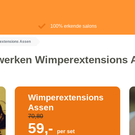
100% erkende salons
extensions Assen
werken Wimperextensions 
Wimperextensions
Assen
70,80
59,-
per set