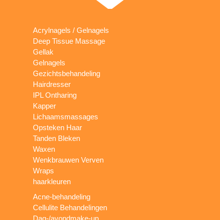
Acrylnagels / Gelnagels
Deep Tissue Massage
Gellak
Gelnagels
Gezichtsbehandeling
Hairdresser
IPL Ontharing
Kapper
Lichaamsmassages
Opsteken Haar
Tanden Bleken
Waxen
Wenkbrauwen Verven
Wraps
haarkleuren
Acne-behandeling
Cellulite Behandelingen
Dag-/avondmake-up