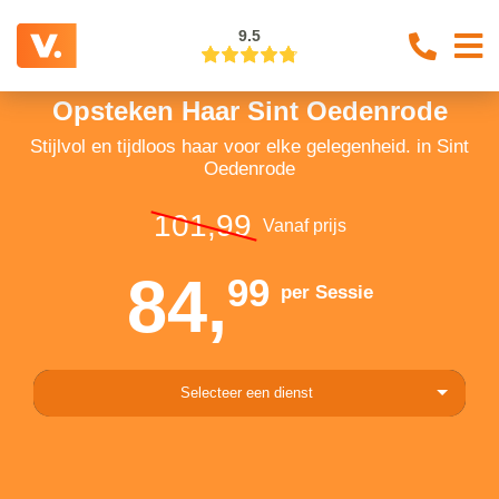
9.5
Opsteken Haar Sint Oedenrode
Stijlvol en tijdloos haar voor elke gelegenheid. in Sint
Oedenrode
101,99
Vanaf prijs
84,
99
per Sessie
Selecteer een dienst