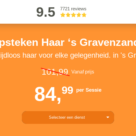
9.5
7721 reviews
psteken Haar ‘s Gravenzan
 tijdloos haar voor elke gelegenheid. in 's
101,99
Vanaf prijs
84,
99
per Sessie
Selecteer een dienst