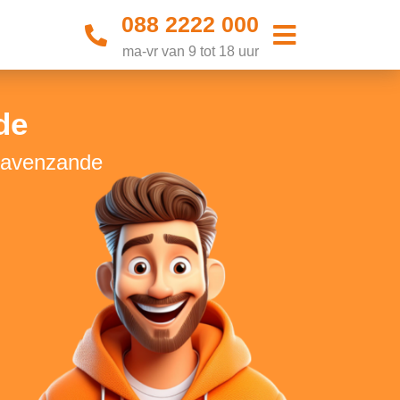
088 2222 000
ma-vr van 9 tot 18 uur
de
 Gravenzande