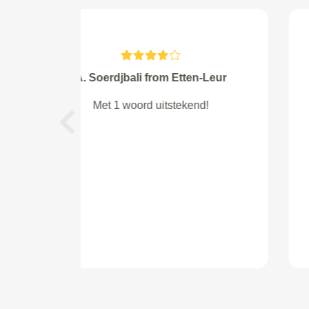
Nadin from 's-Gravenhage
Uitsteken met een goede uitleg.
Previous