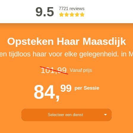
9.5
7721 reviews
Opsteken Haar Maasdijk
l en tijdloos haar voor elke gelegenheid. in 
101,99
Vanaf prijs
84,
99
per Sessie
Selecteer een dienst