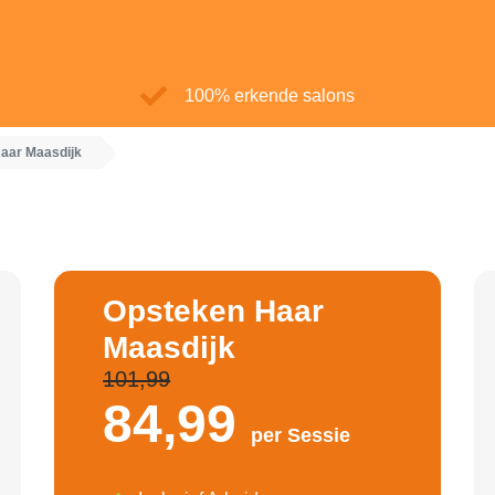
100% erkende salons
aar Maasdijk
Opsteken Haar
Maasdijk
101,99
84,
99
per Sessie