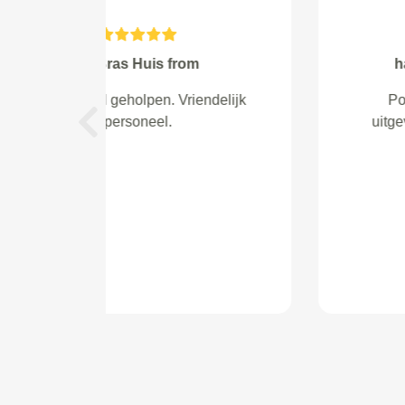
boers from Rotterdam
Fantastisch! Erg prettig geholpen
en duidelijke uitleg!
Previous