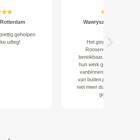
de Joode from Hoorn
De auto is keurig verzorgd terug
gekomen. Het betreft niet een auto
Next
van mij, maar van mijn werkgever
WerkSaam te Hoorn. Graag dit
even aanpassen in het systeem