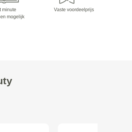
t minute
Vaste voordeelprijs
en mogelijk
uty