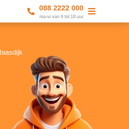
088 2222 000
ma-vr van 9 tot 18 uur
Maasdijk