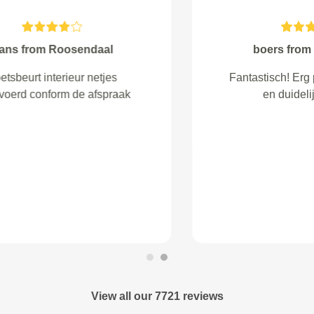
Wawryszewicz Daniel from
Moerdijk
Het ging prima, jongen in
Roosendaal zijn makkelijk
bereikbaar, zeer flexibel en doen
hun werk goed. Auto was proper
vanbinnen, ze hebben het extra
van buiten propergermaakt, stinkt
niet meer dus het werk werd zeker
goed gedaan.
View all our 7721 reviews