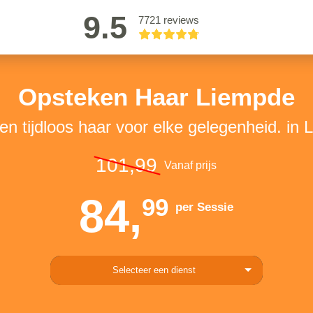
9.5
7721 reviews
Opsteken Haar Liempde
l en tijdloos haar voor elke gelegenheid. in
101,99
Vanaf prijs
84,
99
per Sessie
Selecteer een dienst