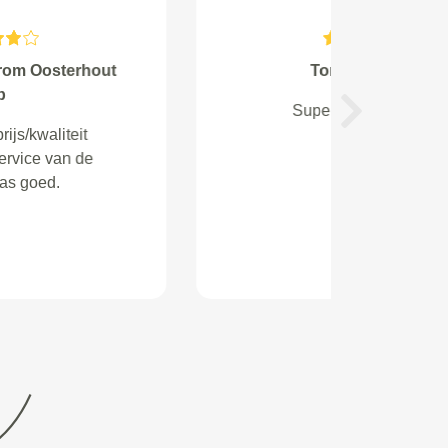
Dennis Sjouw from
Mijn auto was aardig vies. Hij lijkt
Next
nu bijna nieuw. Top werk
geleverd.