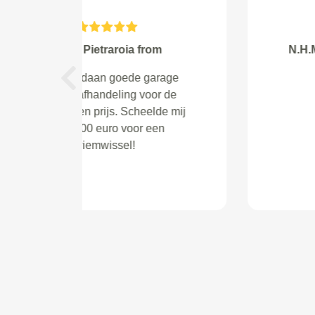
PMA Broeders from Oosterhout
nb
Previous
Uitstekende prijs/kwaliteit
verhouding. Service van de
garage was goed.