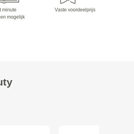
t minute
Vaste voordeelprijs
en mogelijk
uty