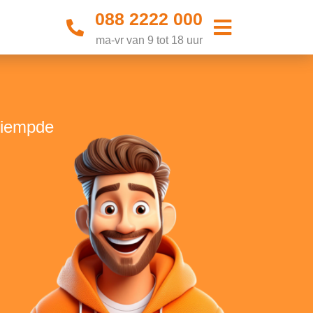
088 2222 000
ma-vr van 9 tot 18 uur
 Liempde