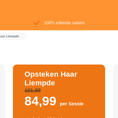
100% erkende salons
aar Liempde
Opsteken Haar
Liempde
101,99
84,
99
per Sessie