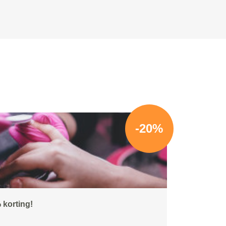
-20%
 korting!