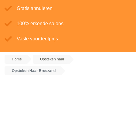
Gratis annuleren
100% erkende salons
Vaste voordeelprijs
Home
Opsteken haar
Opsteken Haar Breezand