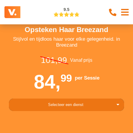
9.5
Opsteken Haar Breezand
Stijlvol en tijdloos haar voor elke gelegenheid. in
Breezand
101,99
Vanaf prijs
84,
99
per Sessie
Selecteer een dienst