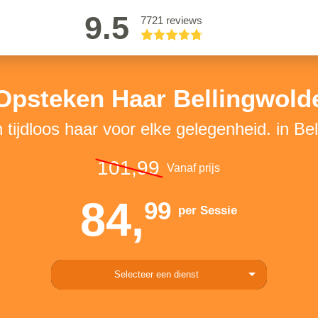
9.5
7721 reviews
Opsteken Haar Bellingwold
en tijdloos haar voor elke gelegenheid. in Be
101,99
Vanaf prijs
84,
99
per Sessie
Selecteer een dienst