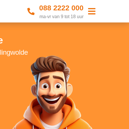
088 2222 000
ma-vr van 9 tot 18 uur
e
llingwolde