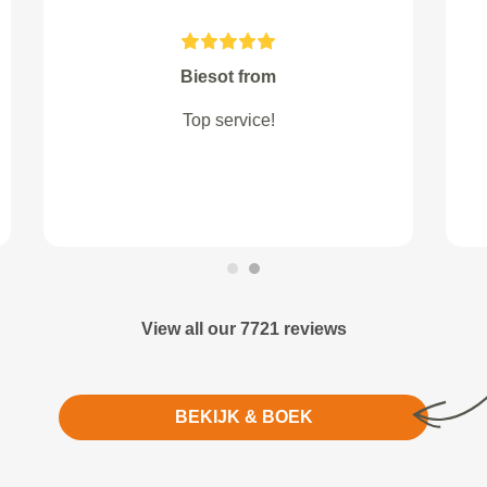
H.Geeve from 's-Hertogenbosch
Het is een goed bedrijf, correct
naar mij toe ,en tel contact over de
werkzaamheden welke uitgevoerd
moesten worden.
View all our 7721 reviews
BEKIJK & BOEK