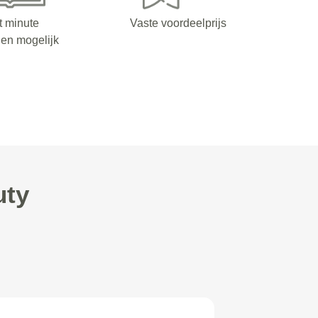
t minute
Vaste voordeelprijs
en mogelijk
uty