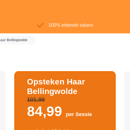
100% erkende salons
aar Bellingwolde
Opsteken Haar
Bellingwolde
101,99
84,
99
per Sessie