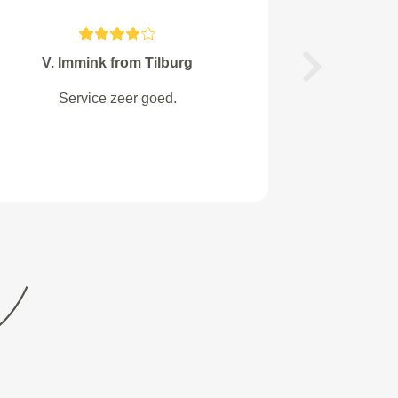
Oudshoorn from IJsselstein
Next
Auto ziet eruit als nieuw. Contact
met R&R Var Polish verliep erg
positief. Kwamen me ophalen
toen ik met vervoersprobleem zat.