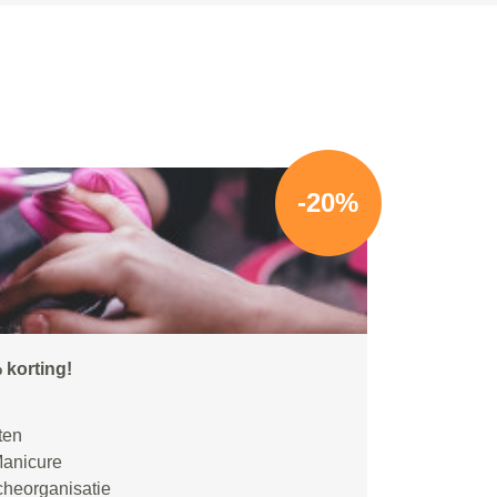
-20%
 korting!
ten
Manicure
cheorganisatie