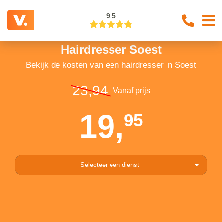
9.5
Hairdresser Soest
Bekijk de kosten van een hairdresser in Soest
23,94
Vanaf prijs
19,
95
Selecteer een dienst