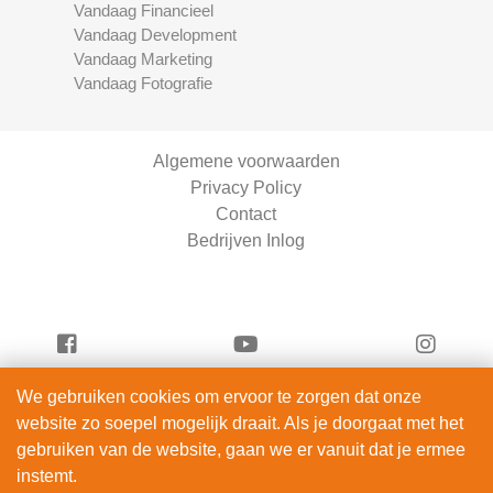
Vandaag Financieel
Vandaag Development
Vandaag Marketing
Vandaag Fotografie
Algemene voorwaarden
Privacy Policy
Contact
Bedrijven Inlog
We gebruiken cookies om ervoor te zorgen dat onze
Vandaag Beauty is onderdeel van
website zo soepel mogelijk draait. Als je doorgaat met het
ServiceRight B.V. | KVK 90914872
gebruiken van de website, gaan we er vanuit dat je ermee
© 2012 – 2026
instemt.