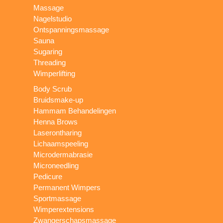
Massage
Nagelstudio
Ontspanningsmassage
Sauna
Sugaring
Threading
Wimperlifting
Body Scrub
Bruidsmake-up
Hammam Behandelingen
Henna Brows
Laserontharing
Lichaamspeeling
Microdermabrasie
Microneedling
Pedicure
Permanent Wimpers
Sportmassage
Wimperextensions
Zwangerschapsmassage