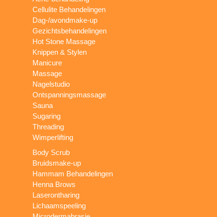
Cellulite Behandelingen
Dag-/avondmake-up
Gezichtsbehandelingen
Hot Stone Massage
Knippen & Stylen
Manicure
Massage
Nagelstudio
Ontspanningsmassage
Sauna
Sugaring
Threading
Wimperlifting
Body Scrub
Bruidsmake-up
Hammam Behandelingen
Henna Brows
Laserontharing
Lichaamspeeling
Microdermabrasie