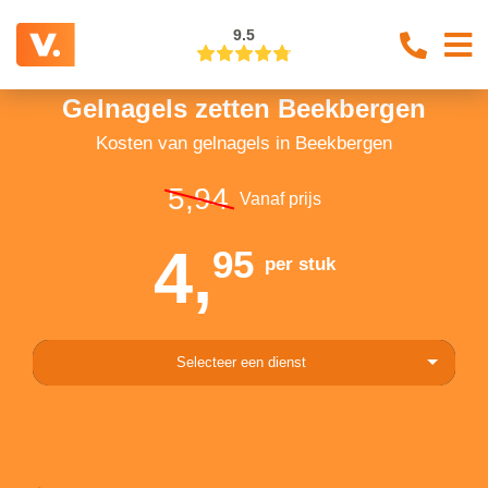
9.5
Gelnagels zetten Beekbergen
Kosten van gelnagels in Beekbergen
5,94
Vanaf prijs
4,
95
per stuk
Selecteer een dienst