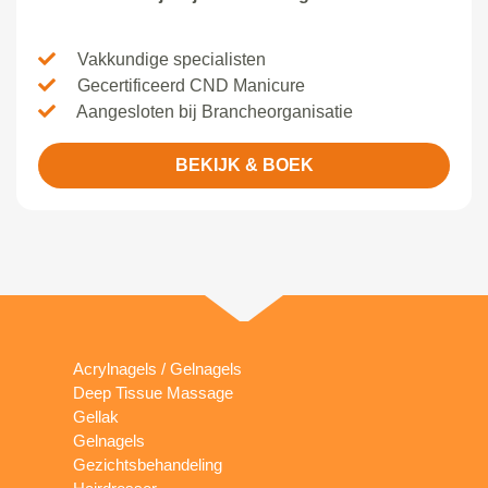
Vakkundige specialisten
Gecertificeerd CND Manicure
Aangesloten bij Brancheorganisatie
BEKIJK & BOEK
Acrylnagels / Gelnagels
Deep Tissue Massage
Gellak
Gelnagels
Gezichtsbehandeling