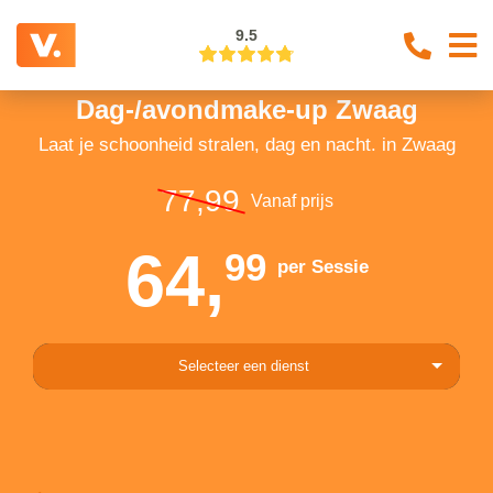
9.5
Dag-/avondmake-up Zwaag
Laat je schoonheid stralen, dag en nacht. in Zwaag
77,99
Vanaf prijs
64,
99
per Sessie
Selecteer een dienst