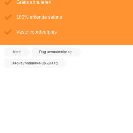
Gratis annuleren
100% erkende salons
Vaste voordeelprijs
Home
Dag-/avondmake-up
Dag-/avondmake-up Zwaag