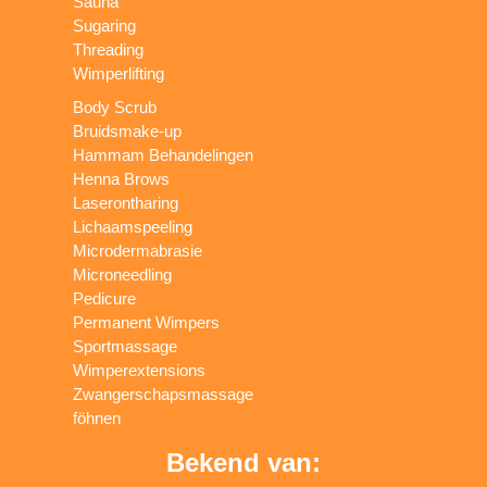
Sauna
Sugaring
Threading
Wimperlifting
Body Scrub
Bruidsmake-up
Hammam Behandelingen
Henna Brows
Laserontharing
Lichaamspeeling
Microdermabrasie
Microneedling
Pedicure
Permanent Wimpers
Sportmassage
Wimperextensions
Zwangerschapsmassage
föhnen
Bekend van: