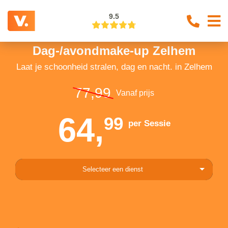
9.5
Dag-/avondmake-up Zelhem
Laat je schoonheid stralen, dag en nacht. in Zelhem
77,99
Vanaf prijs
64,
99
per Sessie
Selecteer een dienst