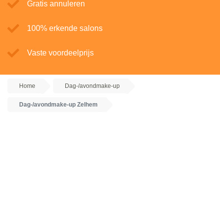
Gratis annuleren
100% erkende salons
Vaste voordeelprijs
Home
Dag-/avondmake-up
Dag-/avondmake-up Zelhem