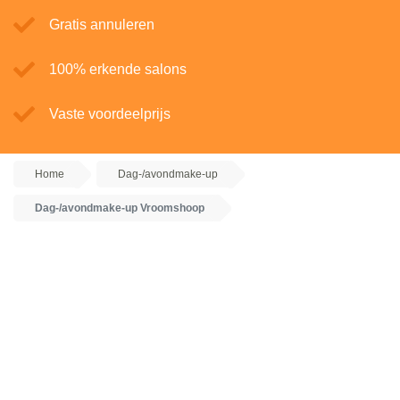
Gratis annuleren
100% erkende salons
Vaste voordeelprijs
Home
Dag-/avondmake-up
Dag-/avondmake-up Vroomshoop