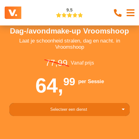
9.5
Dag-/avondmake-up Vroomshoop
Laat je schoonheid stralen, dag en nacht. in
Vroomshoop
77,99
Vanaf prijs
64,
99
per Sessie
Selecteer een dienst