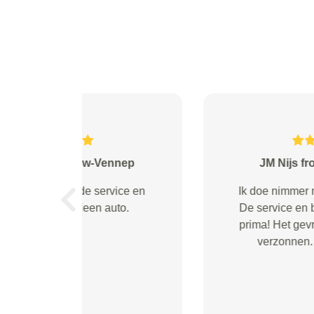
Berrie aalders from Ulft
Prima geregeld. Vakbekwame
Previous
garage. Waar voor je geld! !