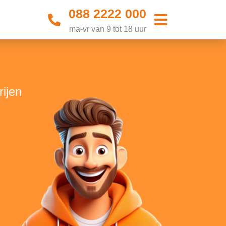
088 2222 000
ma-vr van 9 tot 18 uur
n
rijen