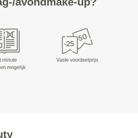
Dag-/avondmake-up?
t minute
Vaste voordeelprijs
en mogelijk
uty