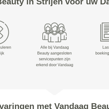
auty in Strijen voor uw 
nuleren
Alle bij Vandaag
Las
ijk
Beauty aangesloten
boeking
servicepunten zijn
erkend door Vandaag
varingen met Vandaag Bea