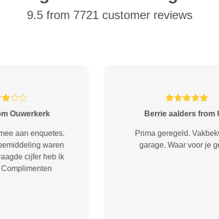
9.5 from 7721 customer reviews
Steven Deman from
Binnen een paar uur al een
afspraak voor interieur reiniging
van de Fiat 500 via Service Right
Gelijk de volgende dag de auto
afgeleverd bij Papa’s Car. Die
heeft goed werk geleverd en
neemt de tijd om nog een praatje
te maken bij het inleveren en ...