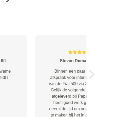
M. Ficke from Utrecht
De service was snel, betrouwbaar
Next
en professioneel!