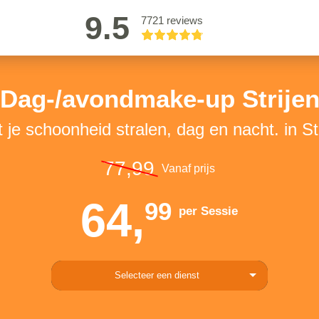
9.5
7721 reviews
Dag-/avondmake-up Strije
 je schoonheid stralen, dag en nacht. in St
77,99
Vanaf prijs
64,
99
per Sessie
Selecteer een dienst