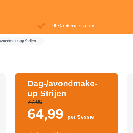
100% erkende salons
avondmake-up Strijen
Dag-/avondmake-
up Strijen
77,99
64,
99
per Sessie