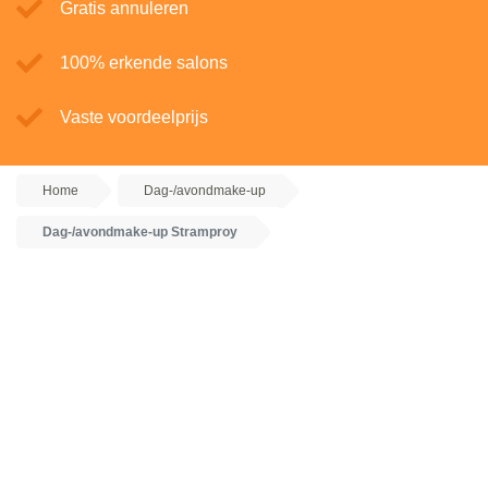
Gratis annuleren
100% erkende salons
Vaste voordeelprijs
Home
Dag-/avondmake-up
Dag-/avondmake-up Stramproy