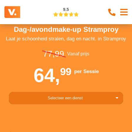
9.5
Dag-/avondmake-up Stramproy
Laat je schoonheid stralen, dag en nacht. in Stramproy
77,99
Vanaf prijs
64,
99
per Sessie
Selecteer een dienst