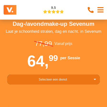
9.5
Dag-/avondmake-up Sevenum
Laat je schoonheid stralen, dag en nacht. in Sevenum
77,99
Vanaf prijs
64,
99
per Sessie
Selecteer een dienst