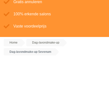
Gratis annuleren
100% erkende salons
Vaste voordeelprijs
Home
Dag-/avondmake-up
Dag-/avondmake-up Sevenum