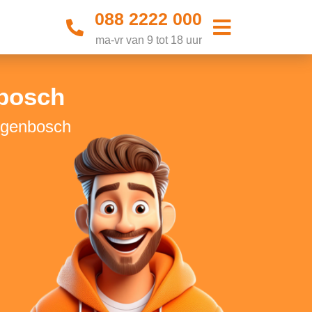
088 2222 000
ma-vr van 9 tot 18 uur
bosch
togenbosch