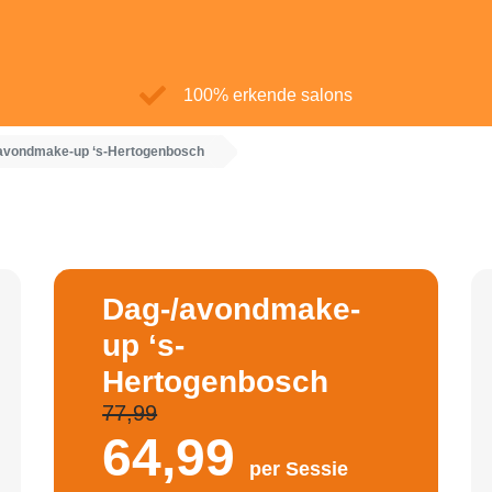
100% erkende salons
avondmake-up ‘s-Hertogenbosch
Dag-/avondmake-
up ‘s-
Hertogenbosch
77,99
64,
99
per Sessie