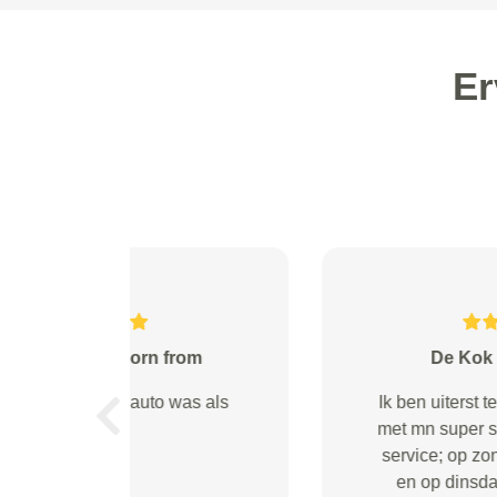
Er
Rizia from IJsselstein
Je krijgt goed inzicht in de kosten.
Previous
Prettige mensen die er werken.