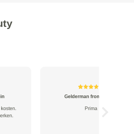
uty
Henny Oerlemans from Oud-
Beijerland
Next
Doen wat ze zeggen en geven
een objectieve mening waar je
iets mee kan. Goed bedrijf , kom