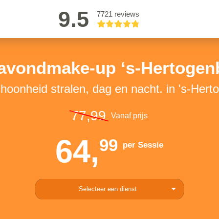
9.5
7721 reviews
/avondmake-up ‘s-Hertogen
choonheid stralen, dag en nacht. in 's-Her
77,99
Vanaf prijs
64,
99
per Sessie
Selecteer een dienst