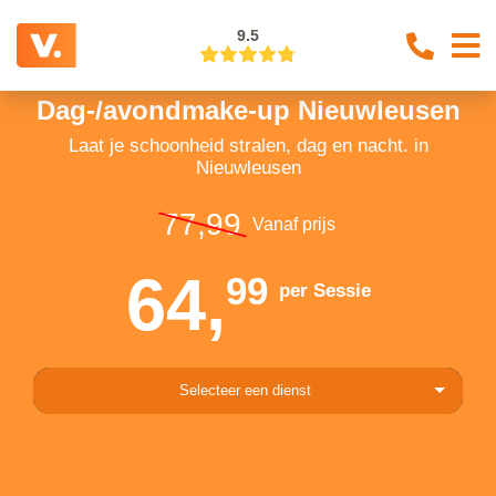
9.5
Dag-/avondmake-up Nieuwleusen
Laat je schoonheid stralen, dag en nacht. in
Nieuwleusen
77,99
Vanaf prijs
64,
99
per Sessie
Selecteer een dienst