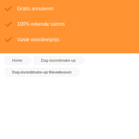
Gratis annuleren
100% erkende salons
Vaste voordeelprijs
Home
Dag-/avondmake-up
Dag-/avondmake-up Nieuwleusen