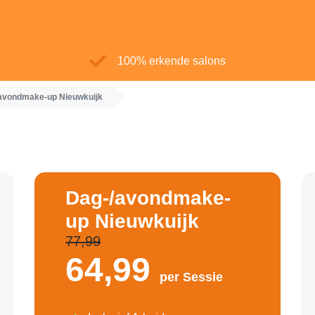
100% erkende salons
avondmake-up Nieuwkuijk
Dag-/avondmake-
up Nieuwkuijk
77,99
64,
99
per Sessie