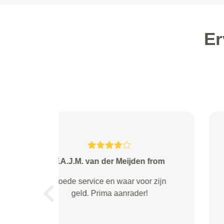
Er
Dinie from
Zolang ik telkens via service
richt,alles laat doen naar mijn
Previous
garage toe,altijd goed en
tevreden,raad vaak anderen ook