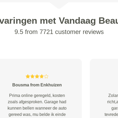
varingen met Vandaag Bea
9.5 from 7721 customer reviews
Stout from Vierpolders
De gemaakte afspraken zijn prima
nagekomen.