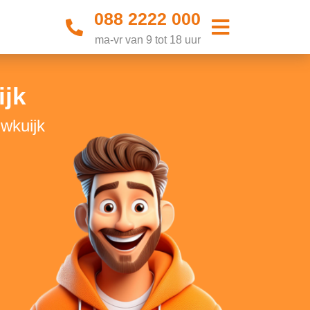
088 2222 000
ma-vr van 9 tot 18 uur
jk
uwkuijk