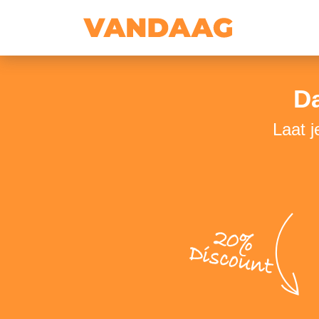
D
Laat j
20%
Discount