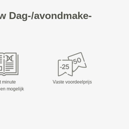
uw Dag-/avondmake-
t minute
Vaste voordeelprijs
en mogelijk