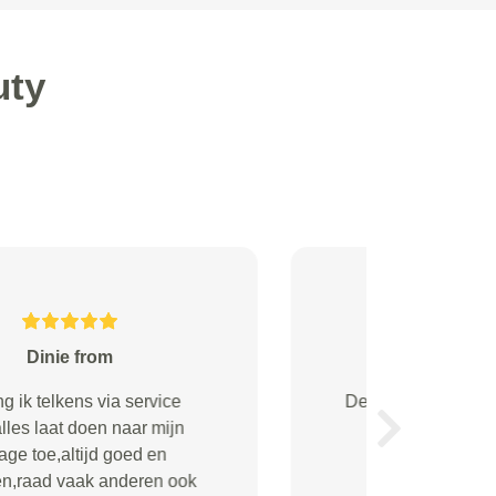
uty
Schinkelshoek from
Vriendelijk geholpen. Keurig op
tijd ondanks feit dat afspraak op
Next
mijn verzoek was verzet (naar
eerdere datum).