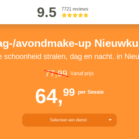
9.5
7721 reviews
ag-/avondmake-up Nieuwkui
e schoonheid stralen, dag en nacht. in Nie
77,99
Vanaf prijs
64,
99
per Sessie
Selecteer een dienst