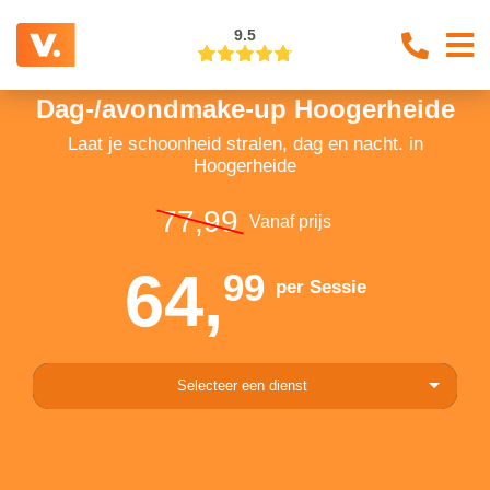
9.5
Dag-/avondmake-up Hoogerheide
Laat je schoonheid stralen, dag en nacht. in
Hoogerheide
77,99
Vanaf prijs
64,
99
per Sessie
Selecteer een dienst