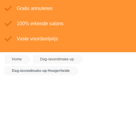
Gratis annuleren
100% erkende salons
Vaste voordeelprijs
Home
Dag-/avondmake-up
Dag-/avondmake-up Hoogerheide