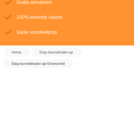
Gratis annuleren
100% erkende salons
Vaste voordeelprijs
Home
Dag-/avondmake-up
Dag-/avondmake-up Gronsveld