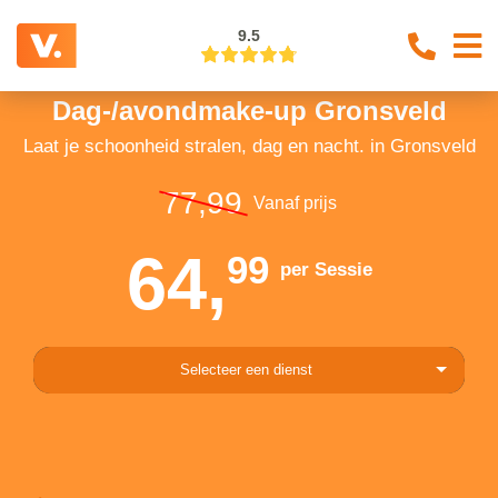
9.5
Dag-/avondmake-up Gronsveld
Laat je schoonheid stralen, dag en nacht. in Gronsveld
77,99
Vanaf prijs
64,
99
per Sessie
Selecteer een dienst