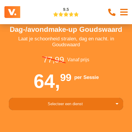
9.5
Dag-/avondmake-up Goudswaard
Laat je schoonheid stralen, dag en nacht. in
Goudswaard
77,99
Vanaf prijs
64,
99
per Sessie
Selecteer een dienst