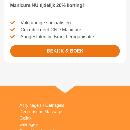
Manicure NU tijdelijk 20% korting!
Vakkundige specialisten
Gecertificeerd CND Manicure
Aangesloten bij Brancheorganisatie
BEKIJK & BOEK
Acrylnagels / Gelnagels
Deep Tissue Massage
Gellak
Gelnagels