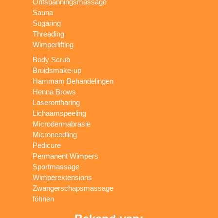
Ontspanningsmassage
Sauna
Sugaring
Threading
Wimperlifting
Body Scrub
Bruidsmake-up
Hammam Behandelingen
Henna Brows
Laserontharing
Lichaamspeeling
Microdermabrasie
Microneedling
Pedicure
Permanent Wimpers
Sportmassage
Wimperextensions
Zwangerschapsmassage
föhnen