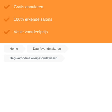
Gratis annuleren
100% erkende salons
Vaste voordeelprijs
Home
Dag-/avondmake-up
Dag-/avondmake-up Goudswaard