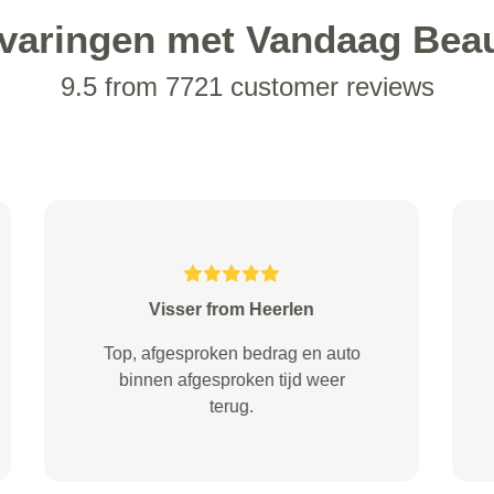
varingen met Vandaag Bea
9.5 from 7721 customer reviews
Essers from Vught
Conform afspraak, snelle service
Auto mooi schoon Doel volledig
bereikt