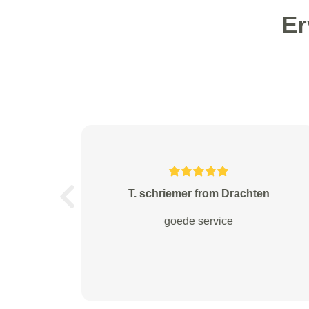
Er
zwam from Rotterdam
Previous
Goede service, snel geholpen.
Fijne dienst Groetjes Martijn