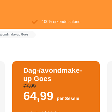
100% erkende salons
avondmake-up Goes
Dag-/avondmake-
up Goes
77,99
64,
99
per Sessie