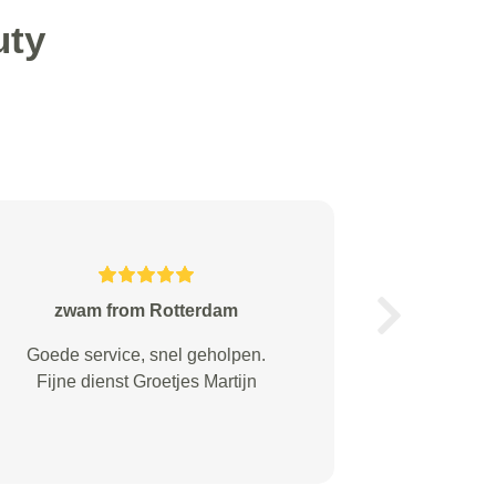
uty
Coopmans from
Next
Super fijne service en kwaliteit
geleverd met het ophalen &
afleveren en reinigen (interieur)
van de auto.