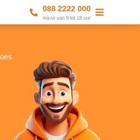
088 2222 000
ma-vr van 9 tot 18 uur
Goes