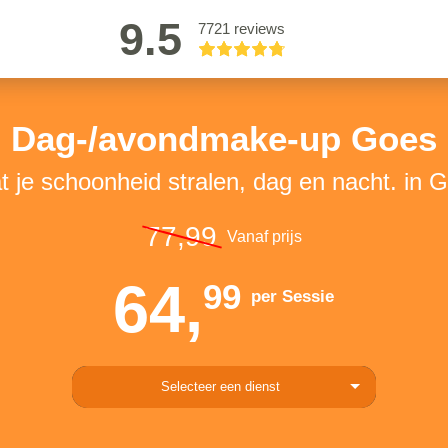
9.5
7721 reviews
Dag-/avondmake-up Goes
t je schoonheid stralen, dag en nacht. in 
77,99
Vanaf prijs
64,
99
per Sessie
Selecteer een dienst