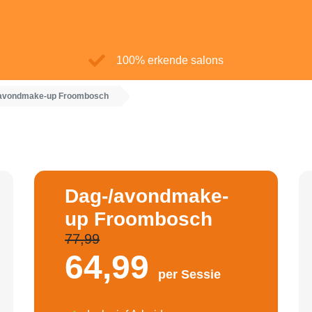
100% erkende salons
avondmake-up Froombosch
Dag-/avondmake-
up Froombosch
77,99
64,
99
per Sessie