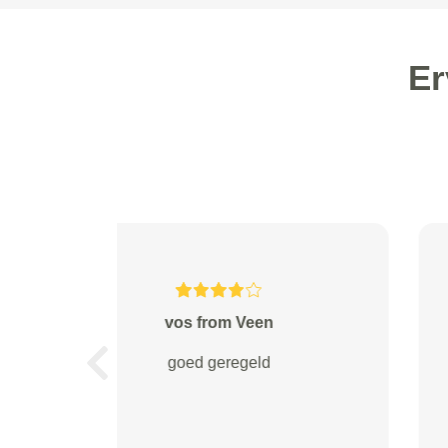
Er
Tessa from Leerdam
Heel fijn contact, goede snelle
Previous
service. Koerier belde netjes om
te vertellen dat het pakketje op tijd
was afgeleverd.