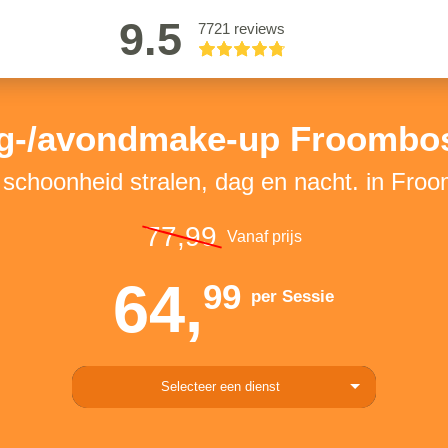
9.5
7721 reviews
g-/avondmake-up Froombo
e schoonheid stralen, dag en nacht. in Fro
77,99
Vanaf prijs
64,
99
per Sessie
Selecteer een dienst