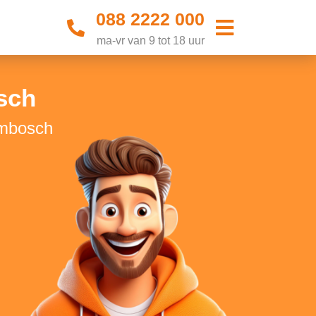
088 2222 000
ma-vr van 9 tot 18 uur
sch
ombosch