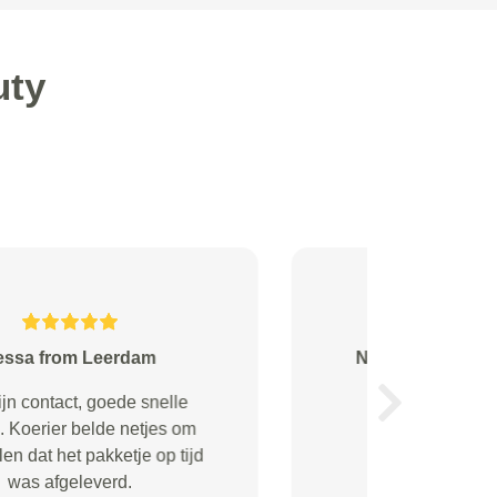
uty
PS Windig from Amsterdam
Goeie service voor een mooie
Next
prijs en hele aardige mensen.