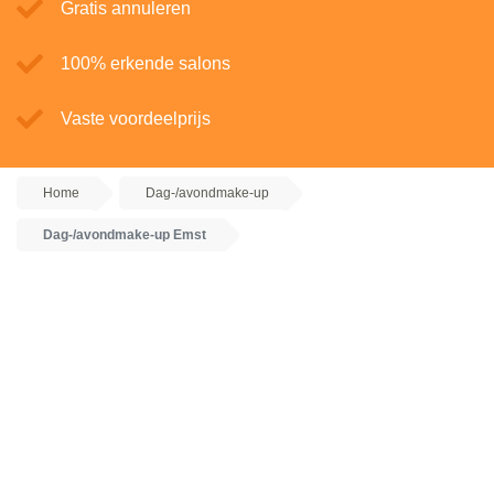
Gratis annuleren
100% erkende salons
Vaste voordeelprijs
Home
Dag-/avondmake-up
Dag-/avondmake-up Emst