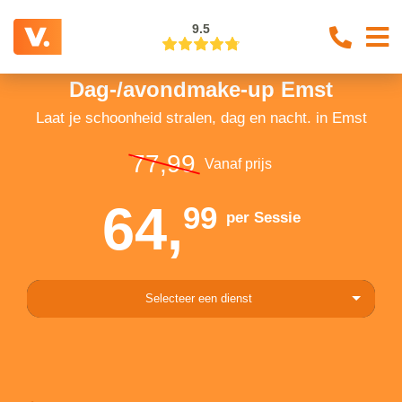
9.5
Dag-/avondmake-up Emst
Laat je schoonheid stralen, dag en nacht. in Emst
77,99
Vanaf prijs
64,
99
per Sessie
Selecteer een dienst