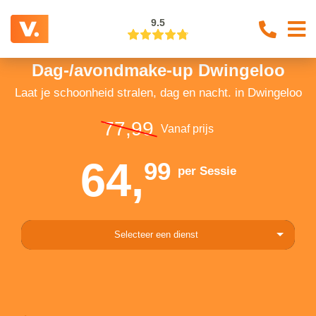
9.5
Dag-/avondmake-up Dwingeloo
Laat je schoonheid stralen, dag en nacht. in Dwingeloo
77,99
Vanaf prijs
64,
99
per Sessie
Selecteer een dienst