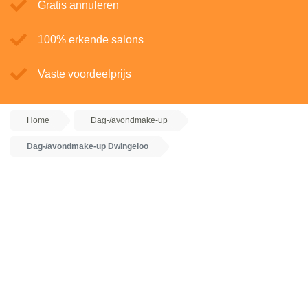
Gratis annuleren
100% erkende salons
Vaste voordeelprijs
Home
Dag-/avondmake-up
Dag-/avondmake-up Dwingeloo