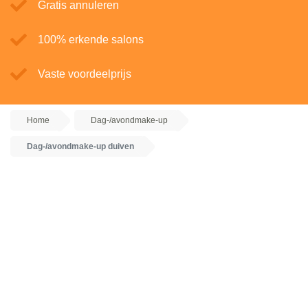
Gratis annuleren
100% erkende salons
Vaste voordeelprijs
Home
Dag-/avondmake-up
Dag-/avondmake-up duiven