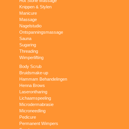
Hot Stone Massage
Knippen & Stylen
Manicure
Massage
Nagelstudio
Ontspanningsmassage
Sauna
Sugaring
Threading
Wimperlifting
Body Scrub
Bruidsmake-up
Hammam Behandelingen
Henna Brows
Laserontharing
Lichaamspeeling
Microdermabrasie
Microneedling
Pedicure
Permanent Wimpers