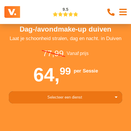
9.5
Dag-/avondmake-up duiven
Laat je schoonheid stralen, dag en nacht. in Duiven
77,99
Vanaf prijs
64,
99
per Sessie
Selecteer een dienst