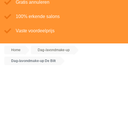
Gratis annuleren
100% erkende salons
Vaste voordeelprijs
Home
Dag-/avondmake-up
Dag-/avondmake-up De Bilt