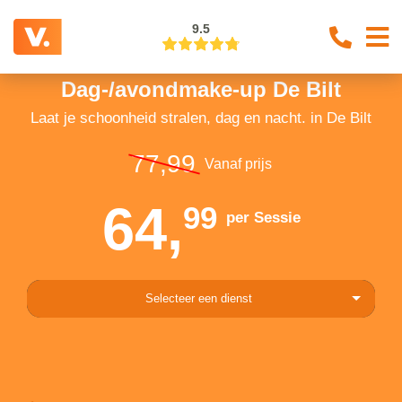
9.5
Dag-/avondmake-up De Bilt
Laat je schoonheid stralen, dag en nacht. in De Bilt
77,99
Vanaf prijs
64,
99
per Sessie
Selecteer een dienst