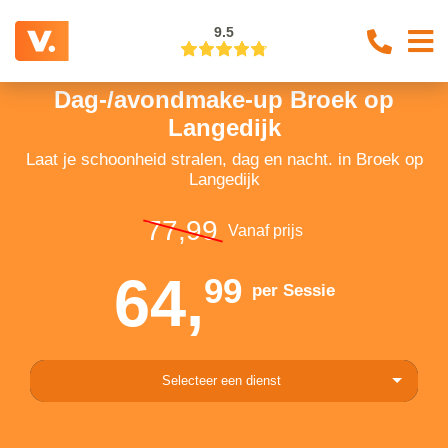
9.5
Dag-/avondmake-up Broek op
Langedijk
Laat je schoonheid stralen, dag en nacht. in Broek op
Langedijk
77,99
Vanaf prijs
64,
99
per Sessie
Selecteer een dienst