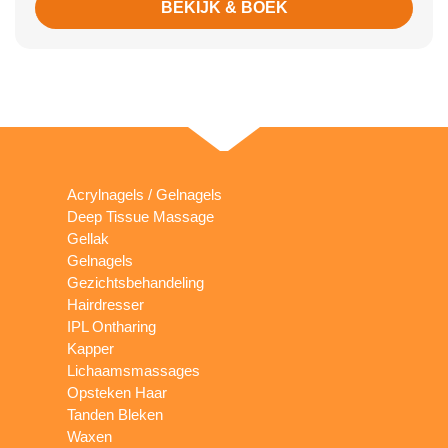
BEKIJK & BOEK
Acrylnagels / Gelnagels
Deep Tissue Massage
Gellak
Gelnagels
Gezichtsbehandeling
Hairdresser
IPL Ontharing
Kapper
Lichaamsmassages
Opsteken Haar
Tanden Bleken
Waxen