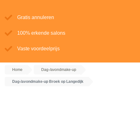
Gratis annuleren
100% erkende salons
Vaste voordeelprijs
Home
Dag-/avondmake-up
Dag-/avondmake-up Broek op Langedijk