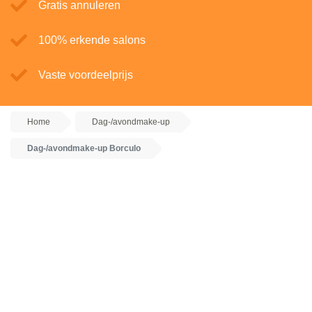
Gratis annuleren
100% erkende salons
Vaste voordeelprijs
Home
Dag-/avondmake-up
Dag-/avondmake-up Borculo