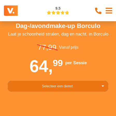
9.5
Dag-/avondmake-up Borculo
Laat je schoonheid stralen, dag en nacht. in Borculo
77,99
Vanaf prijs
64,
99
per Sessie
Selecteer een dienst