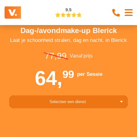
9.5
Dag-/avondmake-up Blerick
Laat je schoonheid stralen, dag en nacht. in Blerick
77,99
Vanaf prijs
64,
99
per Sessie
Selecteer een dienst