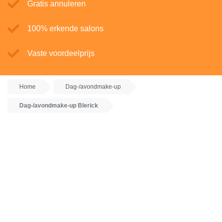
Gratis annuleren
100% erkende salons
Vaste voordeelprijs
Home
Dag-/avondmake-up
Dag-/avondmake-up Blerick